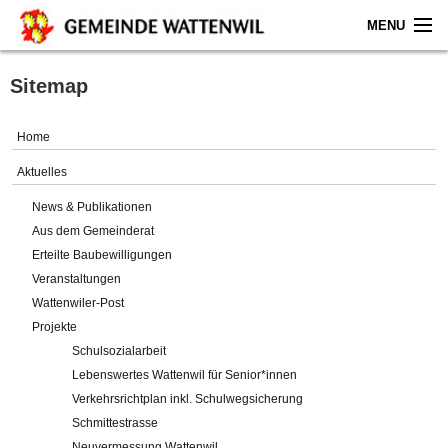
MENU
Home
Sitemap
Aktuelles
Home
Gemeinde
Aktuelles
News & Publikationen
Politik
Aus dem Gemeinderat
Erteilte Baubewilligungen
Verwaltung
Veranstaltungen
Wattenwiler-Post
Online-Service
Projekte
Schulsozialarbeit
Leben
Lebenswertes Wattenwil für Senior*innen
Verkehrsrichtplan inkl. Schulwegsicherung
Impressum
Schmittestrasse
Neuvermessung Wattenwil