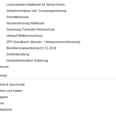
Lebenswertes Wattenwil für Senior*innen
Verkehrsrichtplan inkl. Schulwegsicherung
Schmittestrasse
Neuvermessung Wattenwil
Sanierung Turnhalle Primarschule
Verkauf Mettlenschulhaus
ZPP Grundbach (Wasser- + Abwassererschliessung)
Bevölkerungsworkshop 01.11.2018
Dorfentwicklung
Gesamtmelioration Sistierung
ebcam
inde
rträt & Geschichte
hlen und Fakten
appen
lme
togalerie