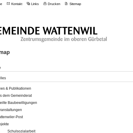
e
Kontakt
Links
Drucken
Sitemap
emap
e
lles
ws & Publikationen
s dem Gemeinderat
teilte Baubewilligungen
ranstaltungen
ttenwiler-Post
ojekte
Schulsozialarbeit