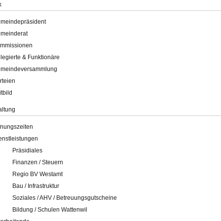
k
meindepräsident
meinderat
mmissionen
legierte & Funktionäre
meindeversammlung
rteien
itbild
altung
fnungszeiten
enstleistungen
Präsidiales
Finanzen / Steuern
Regio BV Westamt
Bau / Infrastruktur
Soziales / AHV / Betreuungsgutscheine
Bildung / Schulen Wattenwil