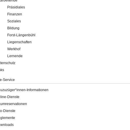
tarbeitende
Präsidiales
Finanzen
Soziales
Bildung
Forst-Längenbühl
Liegenschaften
Werkhof
Lernende
tenschutz
nks
e-Service
uzuzüger*innen-Informationen
line-Dienste
umreservationen
o-Dienste
glemente
wnloads