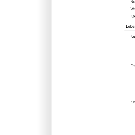
No
Wa
Ko
Lebe
An
Fr
Ki