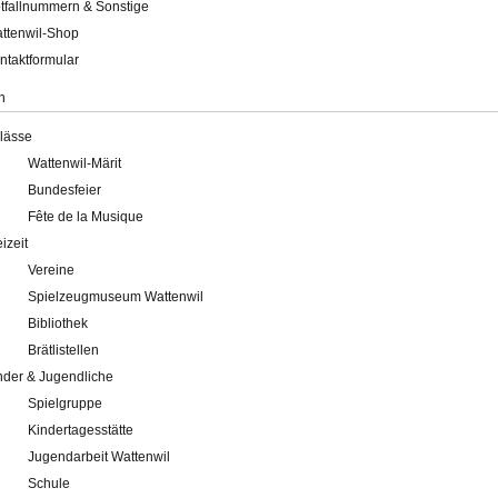
tfallnummern & Sonstige
ttenwil-Shop
ntaktformular
n
lässe
Wattenwil-Märit
Bundesfeier
Fête de la Musique
eizeit
Vereine
Spielzeugmuseum Wattenwil
Bibliothek
Brätlistellen
nder & Jugendliche
Spielgruppe
Kindertagesstätte
Jugendarbeit Wattenwil
Schule