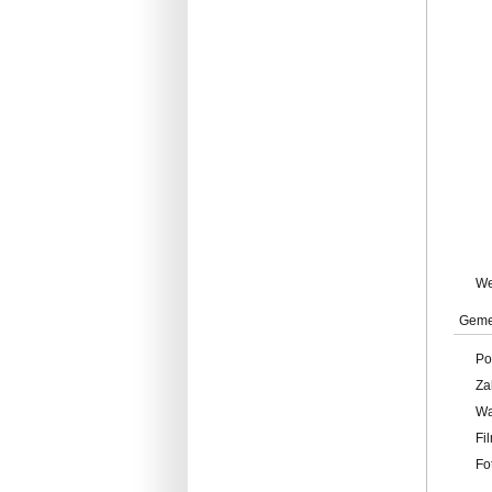
W
Geme
Po
Za
W
Fi
Fo