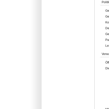
Politi
Ge
Ge
Ko
De
Ge
Pa
Le
Verw
Öf
Di