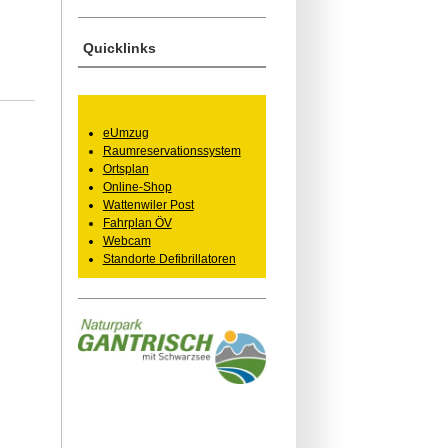
Quicklinks
eUmzug
Raumreservationssystem
Ortsplan
Online-Shop
Wattenwiler Post
Fahrplan ÖV
Webcam
Standorte Defibrillatoren