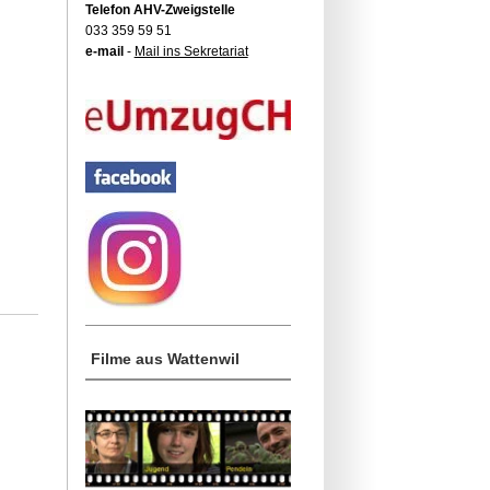
Telefon AHV-Zweigstelle
033 359 59 51
e-mail
-
Mail ins Sekretariat
Filme aus Wattenwil