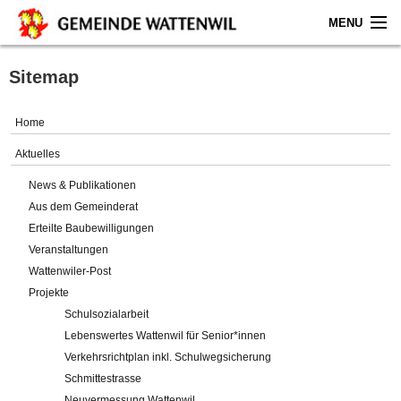
MENU
Home
Sitemap
Aktuelles
Home
Gemeinde
Aktuelles
News & Publikationen
Politik
Aus dem Gemeinderat
Erteilte Baubewilligungen
Verwaltung
Veranstaltungen
Wattenwiler-Post
Online-Service
Projekte
Schulsozialarbeit
Leben
Lebenswertes Wattenwil für Senior*innen
Verkehrsrichtplan inkl. Schulwegsicherung
Impressum
Schmittestrasse
Neuvermessung Wattenwil