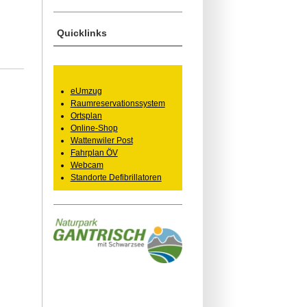
Quicklinks
eUmzug
Raumreservationssystem
Ortsplan
Online-Shop
Wattenwiler Post
Fahrplan ÖV
Webcam
Standorte Defibrillatoren