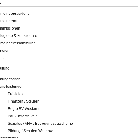
k
meindepräsident
meinderat
mmissionen
legierte & Funktionäre
meindeversammlung
rteien
itbild
altung
fnungszeiten
enstleistungen
Präsidiales
Finanzen / Steuern
Regio BV Westamt
Bau / Infrastruktur
Soziales / AHV / Betreuungsgutscheine
Bildung / Schulen Wattenwil