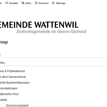
e
Kontakt
Links
Drucken
Sitemap
emap
e
lles
ws & Publikationen
s dem Gemeinderat
teilte Baubewilligungen
ranstaltungen
ttenwiler-Post
ojekte
Schulsozialarbeit