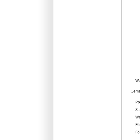
W
Geme
Po
Za
W
Fi
Fo