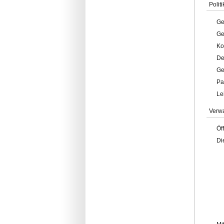
Politi
Ge
Ge
Ko
De
Ge
Pa
Le
Verw
Öf
Di