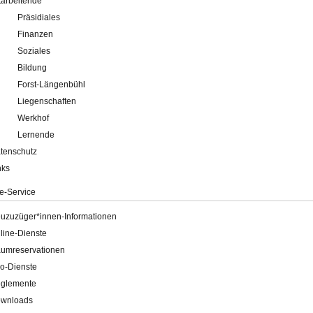
tarbeitende
Präsidiales
Finanzen
Soziales
Bildung
Forst-Längenbühl
Liegenschaften
Werkhof
Lernende
tenschutz
nks
e-Service
uzuzüger*innen-Informationen
line-Dienste
umreservationen
o-Dienste
glemente
wnloads