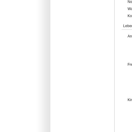
No
Wa
Ko
Lebe
An
Fr
Ki