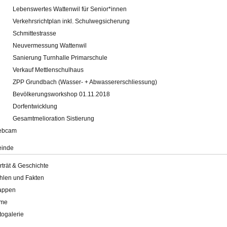
Lebenswertes Wattenwil für Senior*innen
Verkehrsrichtplan inkl. Schulwegsicherung
Schmittestrasse
Neuvermessung Wattenwil
Sanierung Turnhalle Primarschule
Verkauf Mettlenschulhaus
ZPP Grundbach (Wasser- + Abwassererschliessung)
Bevölkerungsworkshop 01.11.2018
Dorfentwicklung
Gesamtmelioration Sistierung
ebcam
inde
rträt & Geschichte
hlen und Fakten
appen
lme
togalerie