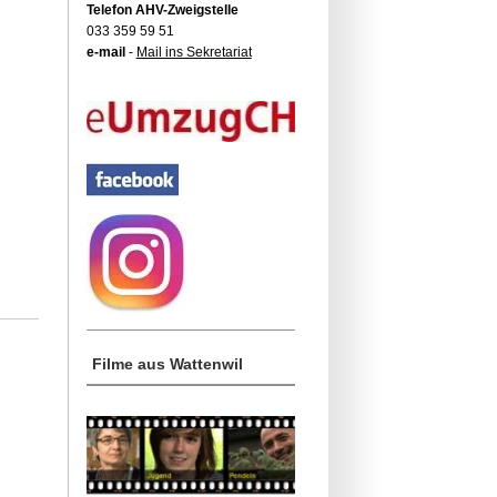
Telefon AHV-Zweigstelle
033 359 59 51
e-mail
-
Mail ins Sekretariat
Filme aus Wattenwil