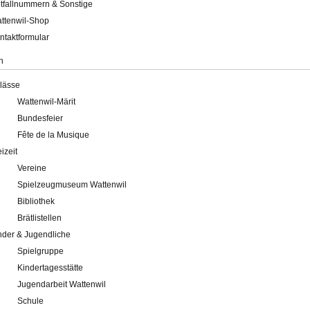
tfallnummern & Sonstige
ttenwil-Shop
ntaktformular
n
lässe
Wattenwil-Märit
Bundesfeier
Fête de la Musique
eizeit
Vereine
Spielzeugmuseum Wattenwil
Bibliothek
Brätlistellen
nder & Jugendliche
Spielgruppe
Kindertagesstätte
Jugendarbeit Wattenwil
Schule