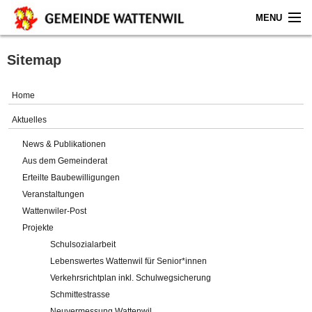
MENU
Home
Sitemap
Aktuelles
Home
Gemeinde
Aktuelles
News & Publikationen
Politik
Aus dem Gemeinderat
Erteilte Baubewilligungen
Verwaltung
Veranstaltungen
Wattenwiler-Post
Online-Service
Projekte
Schulsozialarbeit
Leben
Lebenswertes Wattenwil für Senior*innen
Verkehrsrichtplan inkl. Schulwegsicherung
Impressum
Schmittestrasse
Neuvermessung Wattenwil