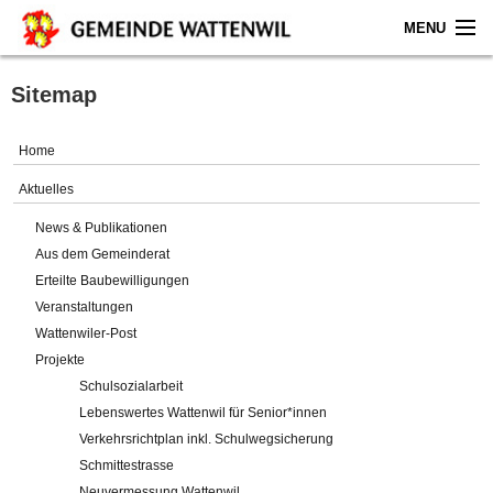
MENU
Home
Sitemap
Aktuelles
Home
Gemeinde
Aktuelles
News & Publikationen
Politik
Aus dem Gemeinderat
Erteilte Baubewilligungen
Verwaltung
Veranstaltungen
Wattenwiler-Post
Online-Service
Projekte
Schulsozialarbeit
Leben
Lebenswertes Wattenwil für Senior*innen
Verkehrsrichtplan inkl. Schulwegsicherung
Impressum
Schmittestrasse
Neuvermessung Wattenwil