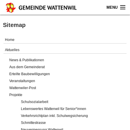
MENU
Home
Sitemap
Aktuelles
Home
Gemeinde
Aktuelles
News & Publikationen
Politik
Aus dem Gemeinderat
Erteilte Baubewilligungen
Verwaltung
Veranstaltungen
Wattenwiler-Post
Online-Service
Projekte
Schulsozialarbeit
Leben
Lebenswertes Wattenwil für Senior*innen
Verkehrsrichtplan inkl. Schulwegsicherung
Impressum
Schmittestrasse
Neuvermessung Wattenwil