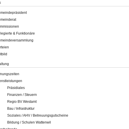
k
meindepräsident
meinderat
mmissionen
legierte & Funktionäre
meindeversammlung
rteien
itbild
altung
fnungszeiten
enstleistungen
Präsidiales
Finanzen / Steuern
Regio BV Westamt
Bau / Infrastruktur
Soziales / AHV / Betreuungsgutscheine
Bildung / Schulen Wattenwil