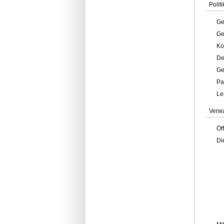
Politi
Ge
Ge
Ko
De
Ge
Pa
Le
Verw
Öf
Di