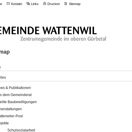
e
Kontakt
Links
Drucken
Sitemap
emap
e
lles
ws & Publikationen
s dem Gemeinderat
teilte Baubewilligungen
ranstaltungen
ttenwiler-Post
ojekte
Schulsozialarbeit