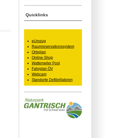
Quicklinks
eUmzug
Raumreservationssystem
Ortsplan
Online-Shop
Wattenwiler Post
Fahrplan ÖV
Webcam
Standorte Defibrillatoren