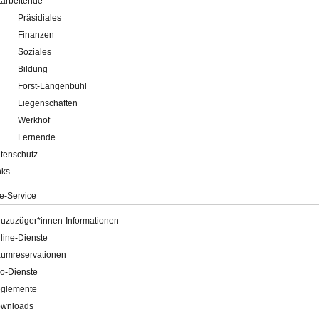
tarbeitende
Präsidiales
Finanzen
Soziales
Bildung
Forst-Längenbühl
Liegenschaften
Werkhof
Lernende
tenschutz
nks
e-Service
uzuzüger*innen-Informationen
line-Dienste
umreservationen
o-Dienste
glemente
wnloads