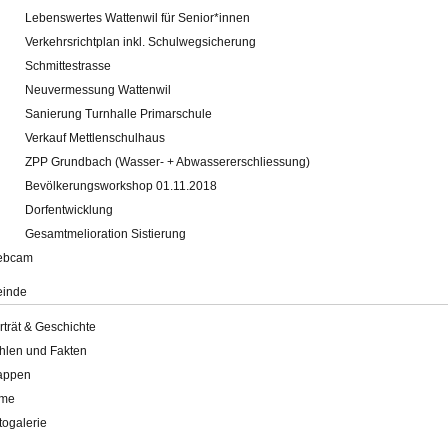
Lebenswertes Wattenwil für Senior*innen
Verkehrsrichtplan inkl. Schulwegsicherung
Schmittestrasse
Neuvermessung Wattenwil
Sanierung Turnhalle Primarschule
Verkauf Mettlenschulhaus
ZPP Grundbach (Wasser- + Abwassererschliessung)
Bevölkerungsworkshop 01.11.2018
Dorfentwicklung
Gesamtmelioration Sistierung
ebcam
inde
rträt & Geschichte
hlen und Fakten
appen
lme
togalerie