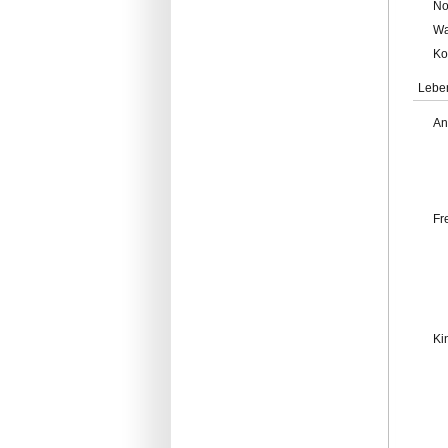
No
Wa
Ko
Lebe
An
Fr
Ki