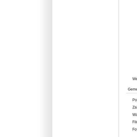
W
Geme
Po
Za
W
Fi
Fo