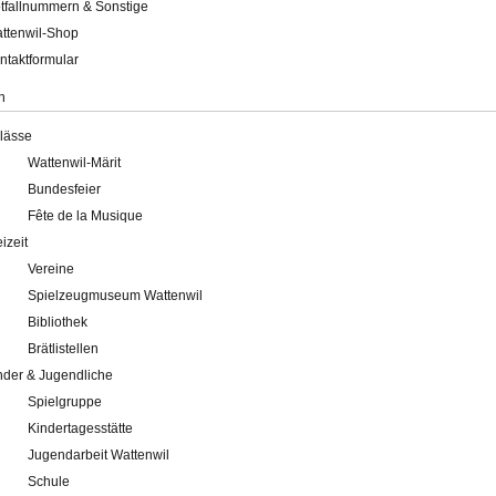
tfallnummern & Sonstige
ttenwil-Shop
ntaktformular
n
lässe
Wattenwil-Märit
Bundesfeier
Fête de la Musique
eizeit
Vereine
Spielzeugmuseum Wattenwil
Bibliothek
Brätlistellen
nder & Jugendliche
Spielgruppe
Kindertagesstätte
Jugendarbeit Wattenwil
Schule