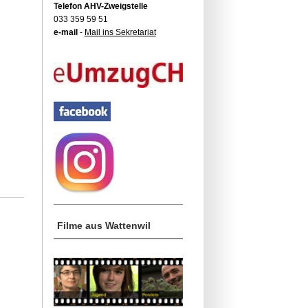
Telefon AHV-Zweigstelle
033 359 59 51
e-mail
-
Mail ins Sekretariat
Filme aus Wattenwil