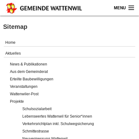
MENU
Home
Sitemap
Aktuelles
Home
Gemeinde
Aktuelles
News & Publikationen
Politik
Aus dem Gemeinderat
Erteilte Baubewilligungen
Verwaltung
Veranstaltungen
Wattenwiler-Post
Online-Service
Projekte
Schulsozialarbeit
Leben
Lebenswertes Wattenwil für Senior*innen
Verkehrsrichtplan inkl. Schulwegsicherung
Impressum
Schmittestrasse
Neuvermessung Wattenwil