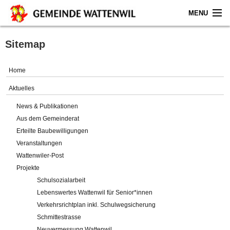
MENU
Home
Sitemap
Aktuelles
Home
Gemeinde
Aktuelles
News & Publikationen
Politik
Aus dem Gemeinderat
Erteilte Baubewilligungen
Verwaltung
Veranstaltungen
Wattenwiler-Post
Online-Service
Projekte
Schulsozialarbeit
Leben
Lebenswertes Wattenwil für Senior*innen
Verkehrsrichtplan inkl. Schulwegsicherung
Impressum
Schmittestrasse
Neuvermessung Wattenwil