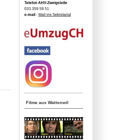
Telefon AHV-Zweigstelle
033 359 59 51
e-mail
-
Mail ins Sekretariat
Filme aus Wattenwil