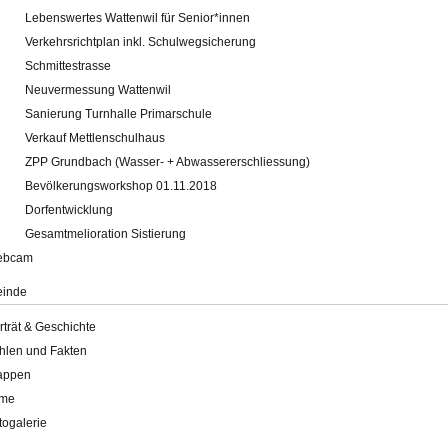
Lebenswertes Wattenwil für Senior*innen
Verkehrsrichtplan inkl. Schulwegsicherung
Schmittestrasse
Neuvermessung Wattenwil
Sanierung Turnhalle Primarschule
Verkauf Mettlenschulhaus
ZPP Grundbach (Wasser- + Abwassererschliessung)
Bevölkerungsworkshop 01.11.2018
Dorfentwicklung
Gesamtmelioration Sistierung
ebcam
inde
rträt & Geschichte
hlen und Fakten
appen
lme
togalerie