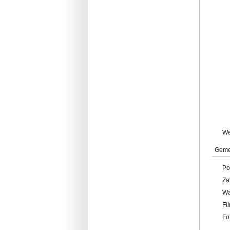
W
Geme
Po
Za
W
Fi
Fo