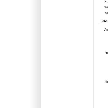
No
Wa
Ko
Lebe
An
Fr
Ki