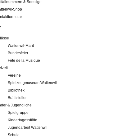
tfallnummern & Sonstige
ttenwil-Shop
ntaktformular
n
lässe
Wattenwil-Märit
Bundesfeier
Fête de la Musique
eizeit
Vereine
Spielzeugmuseum Wattenwil
Bibliothek
Brätlistellen
nder & Jugendliche
Spielgruppe
Kindertagesstätte
Jugendarbeit Wattenwil
Schule