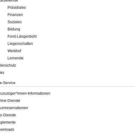
tarbeitende
Präsidiales
Finanzen
Soziales
Bildung
Forst-Längenbühl
Liegenschaften
Werkhof
Lernende
tenschutz
nks
e-Service
uzuzüger*innen-Informationen
line-Dienste
umreservationen
o-Dienste
glemente
wnloads