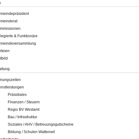
k
meindepräsident
meinderat
mmissionen
legierte & Funktionäre
meindeversammlung
rteien
itbild
altung
fnungszeiten
enstleistungen
Präsidiales
Finanzen / Steuern
Regio BV Westamt
Bau / Infrastruktur
Soziales / AHV / Betreuungsgutscheine
Bildung / Schulen Wattenwil