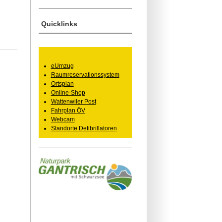
Quicklinks
eUmzug
Raumreservationssystem
Ortsplan
Online-Shop
Wattenwiler Post
Fahrplan ÖV
Webcam
Standorte Defibrillatoren