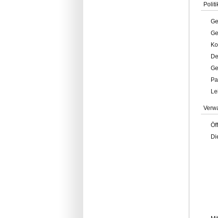
Politi
Ge
Ge
Ko
De
Ge
Pa
Le
Verw
Öf
Di