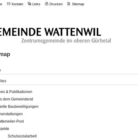
e
Kontakt
Links
Drucken
Sitemap
emap
e
lles
ws & Publikationen
s dem Gemeinderat
teilte Baubewilligungen
ranstaltungen
ttenwiler-Post
ojekte
Schulsozialarbeit