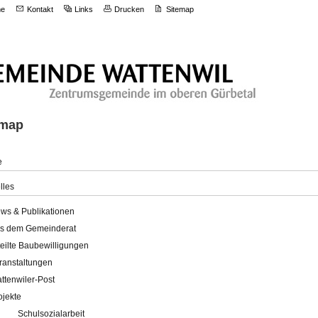
e
Kontakt
Links
Drucken
Sitemap
emap
e
lles
ws & Publikationen
s dem Gemeinderat
teilte Baubewilligungen
ranstaltungen
ttenwiler-Post
ojekte
Schulsozialarbeit