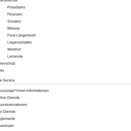
tarbeitende
Präsidiales
Finanzen
Soziales
Bildung
Forst-Längenbühl
Liegenschaften
Werkhof
Lernende
tenschutz
nks
e-Service
uzuzüger*innen-Informationen
line-Dienste
umreservationen
o-Dienste
glemente
wnloads