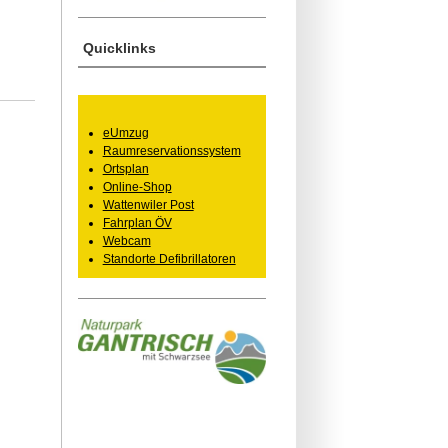
Quicklinks
eUmzug
Raumreservationssystem
Ortsplan
Online-Shop
Wattenwiler Post
Fahrplan ÖV
Webcam
Standorte Defibrillatoren