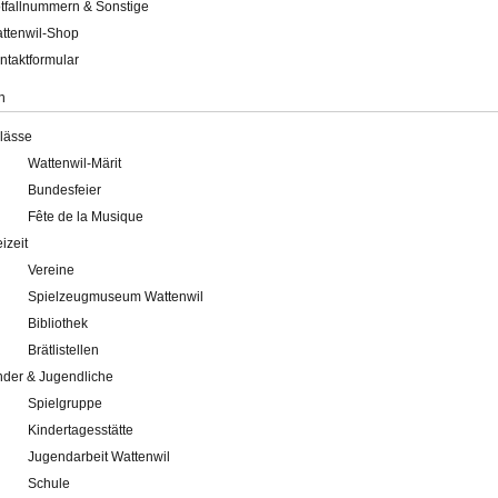
tfallnummern & Sonstige
ttenwil-Shop
ntaktformular
n
lässe
Wattenwil-Märit
Bundesfeier
Fête de la Musique
eizeit
Vereine
Spielzeugmuseum Wattenwil
Bibliothek
Brätlistellen
nder & Jugendliche
Spielgruppe
Kindertagesstätte
Jugendarbeit Wattenwil
Schule