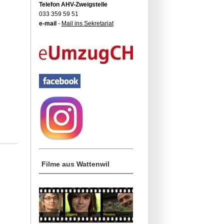
Telefon AHV-Zweigstelle
033 359 59 51
e-mail
-
Mail ins Sekretariat
Filme aus Wattenwil