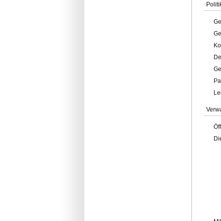
Politi
Ge
Ge
Ko
De
Ge
Pa
Le
Verw
Öf
Di