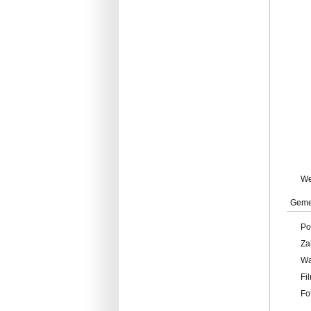
W
Geme
Po
Za
W
Fi
Fo