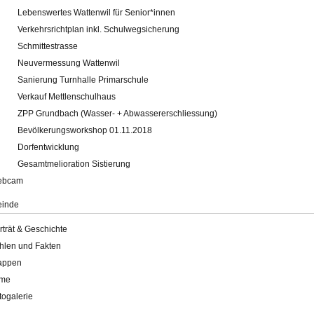
Lebenswertes Wattenwil für Senior*innen
Verkehrsrichtplan inkl. Schulwegsicherung
Schmittestrasse
Neuvermessung Wattenwil
Sanierung Turnhalle Primarschule
Verkauf Mettlenschulhaus
ZPP Grundbach (Wasser- + Abwassererschliessung)
Bevölkerungsworkshop 01.11.2018
Dorfentwicklung
Gesamtmelioration Sistierung
ebcam
inde
rträt & Geschichte
hlen und Fakten
appen
lme
togalerie