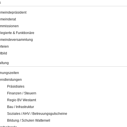
k
meindepräsident
meinderat
mmissionen
legierte & Funktionäre
meindeversammlung
rteien
itbild
altung
fnungszeiten
enstleistungen
Präsidiales
Finanzen / Steuern
Regio BV Westamt
Bau / Infrastruktur
Soziales / AHV / Betreuungsgutscheine
Bildung / Schulen Wattenwil