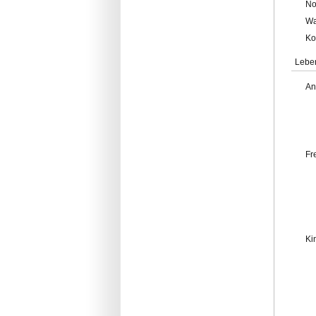
No
Wa
Ko
Lebe
An
Fr
Ki