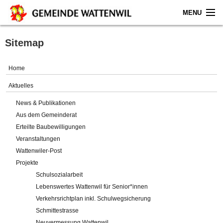
MENU
Home
Sitemap
Aktuelles
Home
Gemeinde
Aktuelles
News & Publikationen
Politik
Aus dem Gemeinderat
Erteilte Baubewilligungen
Verwaltung
Veranstaltungen
Wattenwiler-Post
Online-Service
Projekte
Schulsozialarbeit
Leben
Lebenswertes Wattenwil für Senior*innen
Verkehrsrichtplan inkl. Schulwegsicherung
Impressum
Schmittestrasse
Neuvermessung Wattenwil