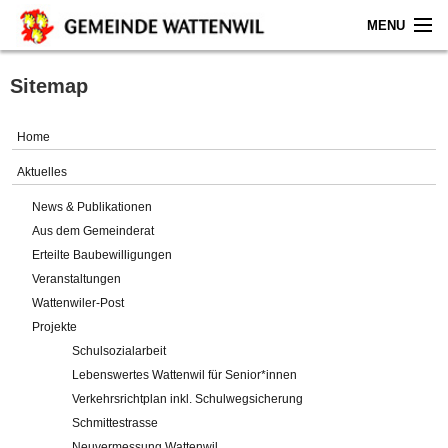
MENU
Home
Sitemap
Aktuelles
Home
Gemeinde
Aktuelles
News & Publikationen
Politik
Aus dem Gemeinderat
Erteilte Baubewilligungen
Verwaltung
Veranstaltungen
Wattenwiler-Post
Online-Service
Projekte
Schulsozialarbeit
Leben
Lebenswertes Wattenwil für Senior*innen
Verkehrsrichtplan inkl. Schulwegsicherung
Impressum
Schmittestrasse
Neuvermessung Wattenwil