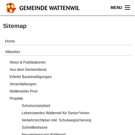
MENU
Home
Sitemap
Aktuelles
Home
Gemeinde
Aktuelles
News & Publikationen
Politik
Aus dem Gemeinderat
Erteilte Baubewilligungen
Verwaltung
Veranstaltungen
Wattenwiler-Post
Online-Service
Projekte
Schulsozialarbeit
Leben
Lebenswertes Wattenwil für Senior*innen
Verkehrsrichtplan inkl. Schulwegsicherung
Impressum
Schmittestrasse
Neuvermessung Wattenwil