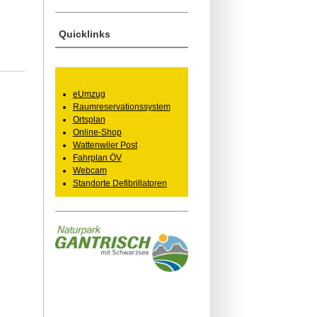
Quicklinks
eUmzug
Raumreservationssystem
Ortsplan
Online-Shop
Wattenwiler Post
Fahrplan ÖV
Webcam
Standorte Defibrillatoren