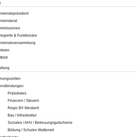
k
meindepräsident
meinderat
mmissionen
legierte & Funktionäre
meindeversammlung
rteien
itbild
altung
fnungszeiten
enstleistungen
Präsidiales
Finanzen / Steuern
Regio BV Westamt
Bau / Infrastruktur
Soziales / AHV / Betreuungsgutscheine
Bildung / Schulen Wattenwil