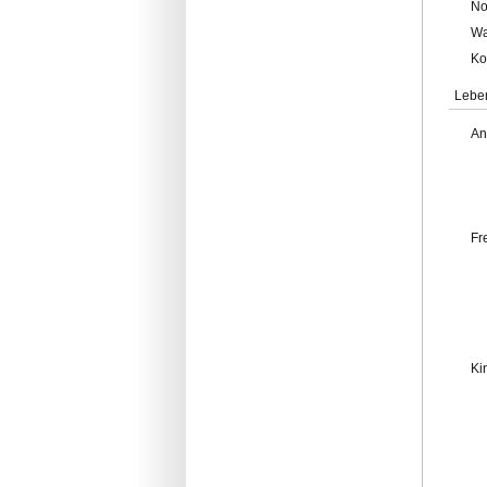
No
Wa
Ko
Lebe
An
Fr
Ki