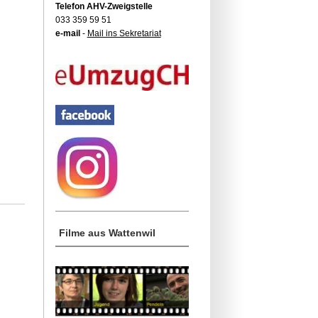
Telefon AHV-Zweigstelle
033 359 59 51
e-mail
-
Mail ins Sekretariat
Filme aus Wattenwil