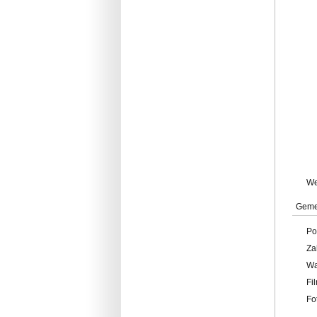
W
Geme
Po
Za
W
Fi
Fo