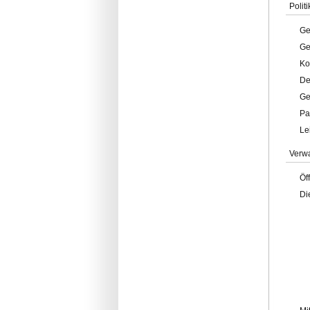
Politi
Ge
Ge
Ko
De
Ge
Pa
Le
Verw
Öf
Di