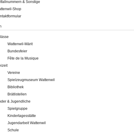
tfallnummern & Sonstige
ttenwil-Shop
ntaktformular
n
lässe
Wattenwil-Märit
Bundesfeier
Fête de la Musique
eizeit
Vereine
Spielzeugmuseum Wattenwil
Bibliothek
Brätlistellen
nder & Jugendliche
Spielgruppe
Kindertagesstätte
Jugendarbeit Wattenwil
Schule