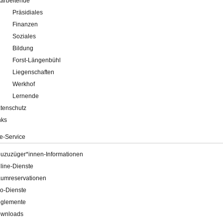
tarbeitende
Präsidiales
Finanzen
Soziales
Bildung
Forst-Längenbühl
Liegenschaften
Werkhof
Lernende
tenschutz
nks
e-Service
uzuzüger*innen-Informationen
line-Dienste
umreservationen
o-Dienste
glemente
wnloads