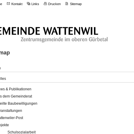
e
Kontakt
Links
Drucken
Sitemap
emap
e
lles
ws & Publikationen
s dem Gemeinderat
teilte Baubewilligungen
ranstaltungen
ttenwiler-Post
ojekte
Schulsozialarbeit