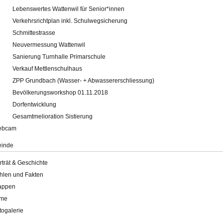
Lebenswertes Wattenwil für Senior*innen
Verkehrsrichtplan inkl. Schulwegsicherung
Schmittestrasse
Neuvermessung Wattenwil
Sanierung Turnhalle Primarschule
Verkauf Mettlenschulhaus
ZPP Grundbach (Wasser- + Abwassererschliessung)
Bevölkerungsworkshop 01.11.2018
Dorfentwicklung
Gesamtmelioration Sistierung
ebcam
inde
rträt & Geschichte
hlen und Fakten
appen
lme
togalerie