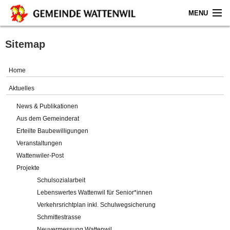
MENU
Home
Sitemap
Aktuelles
Home
Gemeinde
Aktuelles
News & Publikationen
Politik
Aus dem Gemeinderat
Erteilte Baubewilligungen
Verwaltung
Veranstaltungen
Wattenwiler-Post
Online-Service
Projekte
Schulsozialarbeit
Leben
Lebenswertes Wattenwil für Senior*innen
Verkehrsrichtplan inkl. Schulwegsicherung
Impressum
Schmittestrasse
Neuvermessung Wattenwil