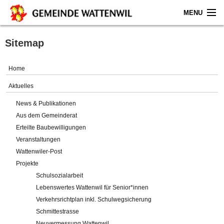
MENU
Home
Sitemap
Aktuelles
Home
Gemeinde
Aktuelles
News & Publikationen
Politik
Aus dem Gemeinderat
Erteilte Baubewilligungen
Verwaltung
Veranstaltungen
Wattenwiler-Post
Online-Service
Projekte
Schulsozialarbeit
Leben
Lebenswertes Wattenwil für Senior*innen
Verkehrsrichtplan inkl. Schulwegsicherung
Impressum
Schmittestrasse
Neuvermessung Wattenwil