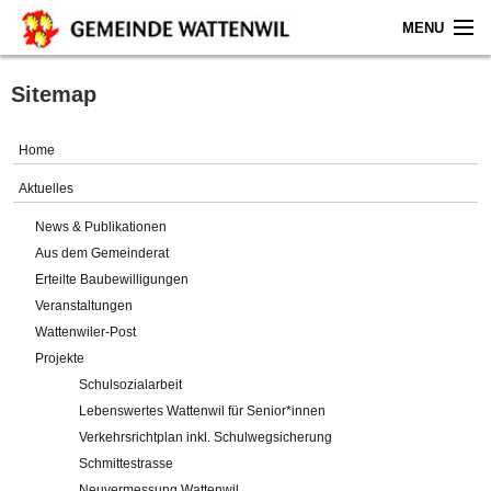
MENU
Home
Sitemap
Aktuelles
Home
Gemeinde
Aktuelles
News & Publikationen
Politik
Aus dem Gemeinderat
Erteilte Baubewilligungen
Verwaltung
Veranstaltungen
Wattenwiler-Post
Online-Service
Projekte
Schulsozialarbeit
Leben
Lebenswertes Wattenwil für Senior*innen
Verkehrsrichtplan inkl. Schulwegsicherung
Impressum
Schmittestrasse
Neuvermessung Wattenwil