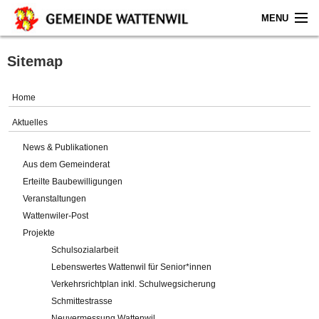
MENU
Home
Sitemap
Aktuelles
Home
Gemeinde
Aktuelles
News & Publikationen
Politik
Aus dem Gemeinderat
Erteilte Baubewilligungen
Verwaltung
Veranstaltungen
Wattenwiler-Post
Online-Service
Projekte
Schulsozialarbeit
Leben
Lebenswertes Wattenwil für Senior*innen
Verkehrsrichtplan inkl. Schulwegsicherung
Impressum
Schmittestrasse
Neuvermessung Wattenwil