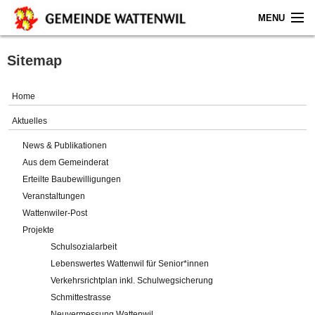
MENU
Home
Sitemap
Aktuelles
Home
Gemeinde
Aktuelles
News & Publikationen
Politik
Aus dem Gemeinderat
Erteilte Baubewilligungen
Verwaltung
Veranstaltungen
Wattenwiler-Post
Online-Service
Projekte
Schulsozialarbeit
Leben
Lebenswertes Wattenwil für Senior*innen
Verkehrsrichtplan inkl. Schulwegsicherung
Impressum
Schmittestrasse
Neuvermessung Wattenwil