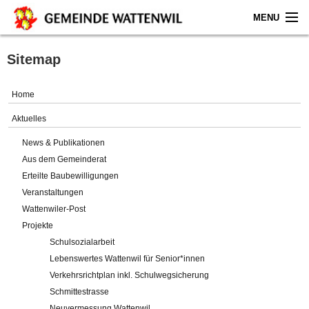
MENU
Home
Sitemap
Aktuelles
Home
Gemeinde
Aktuelles
News & Publikationen
Politik
Aus dem Gemeinderat
Erteilte Baubewilligungen
Verwaltung
Veranstaltungen
Wattenwiler-Post
Online-Service
Projekte
Schulsozialarbeit
Leben
Lebenswertes Wattenwil für Senior*innen
Verkehrsrichtplan inkl. Schulwegsicherung
Impressum
Schmittestrasse
Neuvermessung Wattenwil