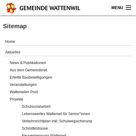
MENU
Home
Sitemap
Aktuelles
Home
Gemeinde
Aktuelles
News & Publikationen
Politik
Aus dem Gemeinderat
Erteilte Baubewilligungen
Verwaltung
Veranstaltungen
Wattenwiler-Post
Online-Service
Projekte
Schulsozialarbeit
Leben
Lebenswertes Wattenwil für Senior*innen
Verkehrsrichtplan inkl. Schulwegsicherung
Impressum
Schmittestrasse
Neuvermessung Wattenwil