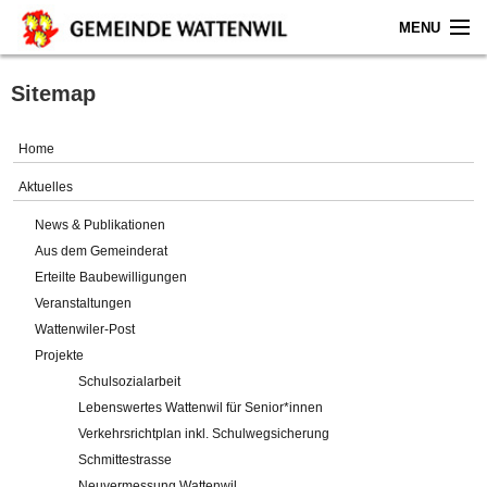
MENU
Home
Sitemap
Aktuelles
Home
Gemeinde
Aktuelles
News & Publikationen
Politik
Aus dem Gemeinderat
Erteilte Baubewilligungen
Verwaltung
Veranstaltungen
Wattenwiler-Post
Online-Service
Projekte
Schulsozialarbeit
Leben
Lebenswertes Wattenwil für Senior*innen
Verkehrsrichtplan inkl. Schulwegsicherung
Impressum
Schmittestrasse
Neuvermessung Wattenwil