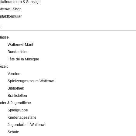
tfallnummern & Sonstige
ttenwil-Shop
ntaktformular
n
lässe
Wattenwil-Märit
Bundesfeier
Fête de la Musique
eizeit
Vereine
Spielzeugmuseum Wattenwil
Bibliothek
Brätlistellen
nder & Jugendliche
Spielgruppe
Kindertagesstätte
Jugendarbeit Wattenwil
Schule