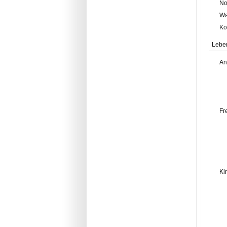
No
Wa
Ko
Lebe
An
Fr
Ki