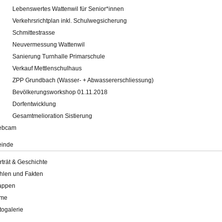
Lebenswertes Wattenwil für Senior*innen
Verkehrsrichtplan inkl. Schulwegsicherung
Schmittestrasse
Neuvermessung Wattenwil
Sanierung Turnhalle Primarschule
Verkauf Mettlenschulhaus
ZPP Grundbach (Wasser- + Abwassererschliessung)
Bevölkerungsworkshop 01.11.2018
Dorfentwicklung
Gesamtmelioration Sistierung
ebcam
inde
rträt & Geschichte
hlen und Fakten
appen
lme
togalerie