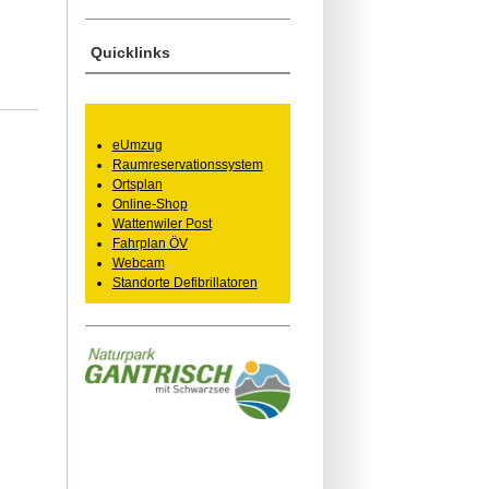
Quicklinks
eUmzug
Raumreservationssystem
Ortsplan
Online-Shop
Wattenwiler Post
Fahrplan ÖV
Webcam
Standorte Defibrillatoren