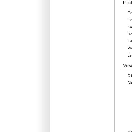
Politi
Ge
Ge
Ko
De
Ge
Pa
Le
Verw
Öf
Di