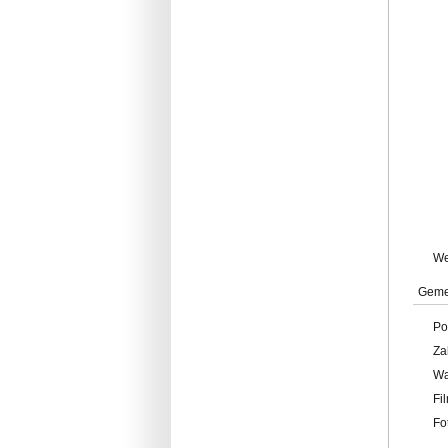
W
Geme
Po
Za
W
Fi
Fo