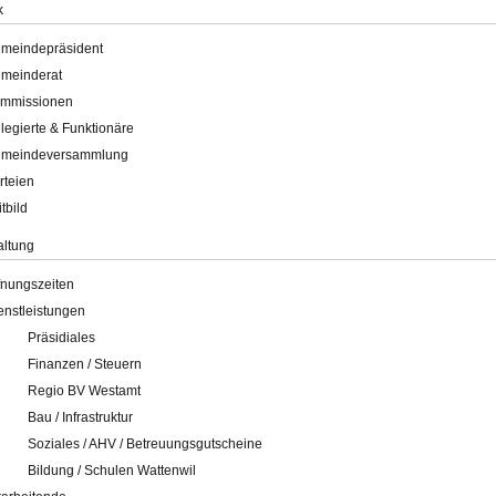
k
meindepräsident
meinderat
mmissionen
legierte & Funktionäre
meindeversammlung
rteien
itbild
altung
fnungszeiten
enstleistungen
Präsidiales
Finanzen / Steuern
Regio BV Westamt
Bau / Infrastruktur
Soziales / AHV / Betreuungsgutscheine
Bildung / Schulen Wattenwil