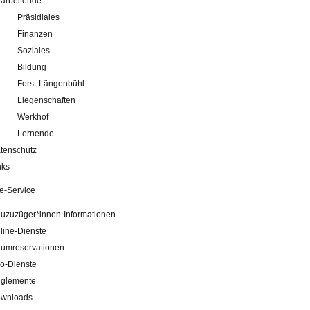
tarbeitende
Präsidiales
Finanzen
Soziales
Bildung
Forst-Längenbühl
Liegenschaften
Werkhof
Lernende
tenschutz
nks
e-Service
uzuzüger*innen-Informationen
line-Dienste
umreservationen
o-Dienste
glemente
wnloads