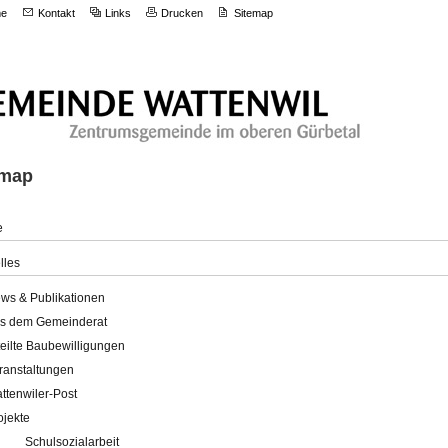
e
Kontakt
Links
Drucken
Sitemap
emap
e
lles
ws & Publikationen
s dem Gemeinderat
teilte Baubewilligungen
ranstaltungen
ttenwiler-Post
ojekte
Schulsozialarbeit