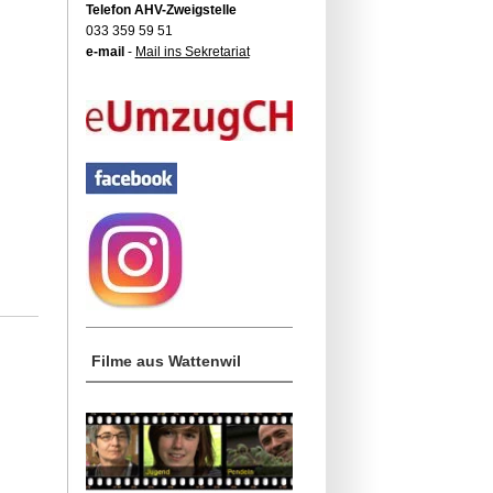
Telefon AHV-Zweigstelle
033 359 59 51
e-mail
-
Mail ins Sekretariat
Filme aus Wattenwil