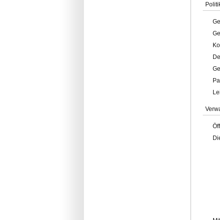
Politi
Ge
Ge
Ko
De
Ge
Pa
Le
Verw
Öf
Di