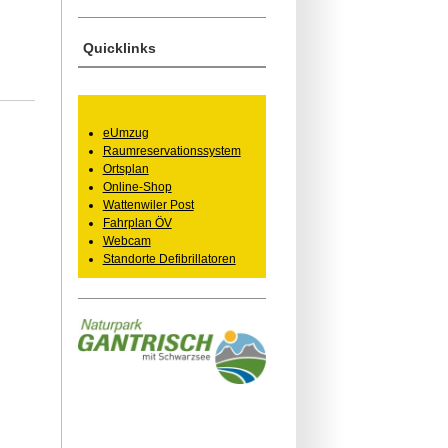
Quicklinks
eUmzug
Raumreservationssystem
Ortsplan
Online-Shop
Wattenwiler Post
Fahrplan ÖV
Webcam
Standorte Defibrillatoren