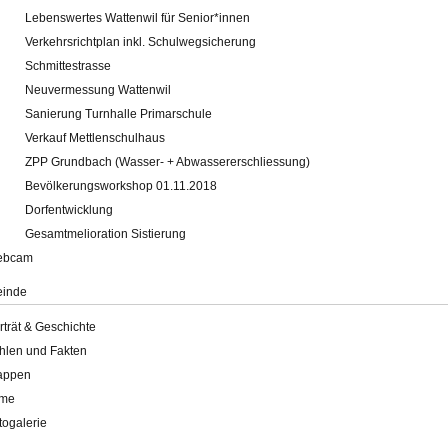
Lebenswertes Wattenwil für Senior*innen
Verkehrsrichtplan inkl. Schulwegsicherung
Schmittestrasse
Neuvermessung Wattenwil
Sanierung Turnhalle Primarschule
Verkauf Mettlenschulhaus
ZPP Grundbach (Wasser- + Abwassererschliessung)
Bevölkerungsworkshop 01.11.2018
Dorfentwicklung
Gesamtmelioration Sistierung
ebcam
inde
rträt & Geschichte
hlen und Fakten
appen
lme
togalerie