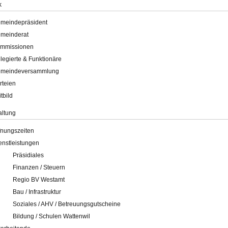
k
meindepräsident
meinderat
mmissionen
legierte & Funktionäre
meindeversammlung
rteien
itbild
altung
fnungszeiten
enstleistungen
Präsidiales
Finanzen / Steuern
Regio BV Westamt
Bau / Infrastruktur
Soziales / AHV / Betreuungsgutscheine
Bildung / Schulen Wattenwil