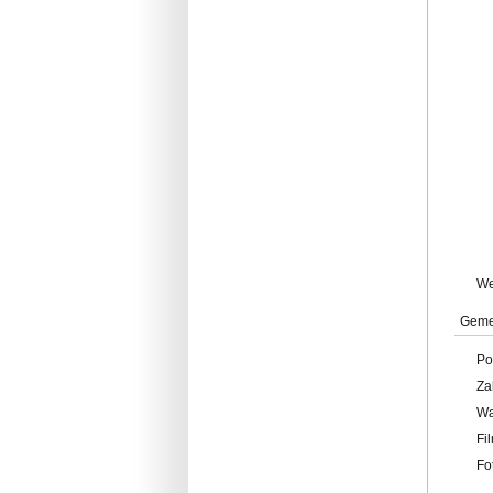
W
Geme
Po
Za
W
Fi
Fo