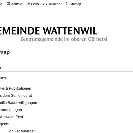
e
Kontakt
Links
Drucken
Sitemap
emap
e
lles
ws & Publikationen
s dem Gemeinderat
teilte Baubewilligungen
ranstaltungen
ttenwiler-Post
ojekte
Schulsozialarbeit