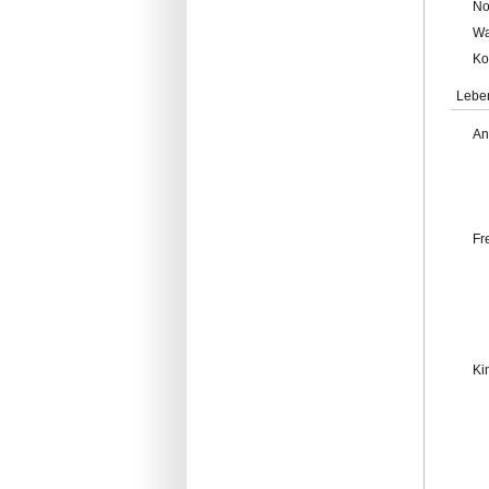
No
Wa
Ko
Lebe
An
Fr
Ki