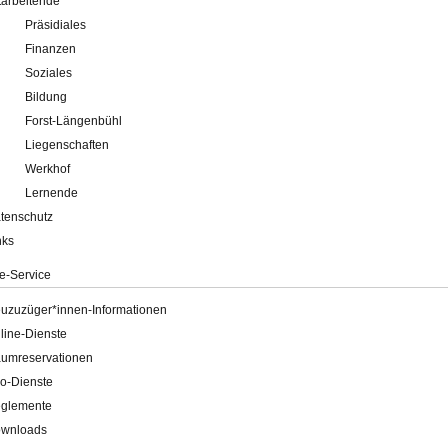
tarbeitende
Präsidiales
Finanzen
Soziales
Bildung
Forst-Längenbühl
Liegenschaften
Werkhof
Lernende
tenschutz
nks
e-Service
uzuzüger*innen-Informationen
line-Dienste
umreservationen
o-Dienste
glemente
wnloads