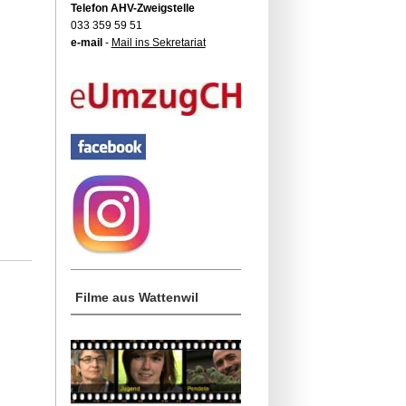
Telefon AHV-Zweigstelle
033 359 59 51
e-mail
-
Mail ins Sekretariat
Filme aus Wattenwil