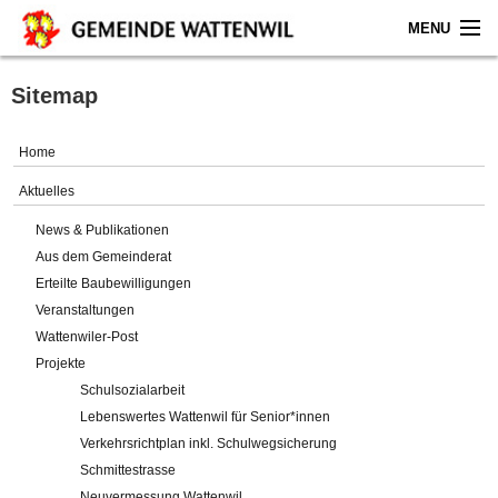
MENU
Home
Sitemap
Aktuelles
Home
Gemeinde
Aktuelles
News & Publikationen
Politik
Aus dem Gemeinderat
Erteilte Baubewilligungen
Verwaltung
Veranstaltungen
Wattenwiler-Post
Online-Service
Projekte
Schulsozialarbeit
Leben
Lebenswertes Wattenwil für Senior*innen
Verkehrsrichtplan inkl. Schulwegsicherung
Impressum
Schmittestrasse
Neuvermessung Wattenwil