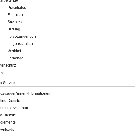
tarbeitende
Präsidiales
Finanzen
Soziales
Bildung
Forst-Längenbühl
Liegenschaften
Werkhof
Lernende
tenschutz
nks
e-Service
uzuzüger*innen-Informationen
line-Dienste
umreservationen
o-Dienste
glemente
wnloads