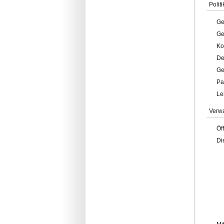
Politi
Ge
Ge
Ko
De
Ge
Pa
Le
Verw
Öf
Di