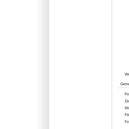
W
Geme
Po
Za
W
Fi
Fo