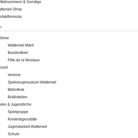
tfallnummern & Sonstige
ttenwil-Shop
ntaktformular
n
lässe
Wattenwil-Märit
Bundesfeier
Fête de la Musique
eizeit
Vereine
Spielzeugmuseum Wattenwil
Bibliothek
Brätlistellen
nder & Jugendliche
Spielgruppe
Kindertagesstätte
Jugendarbeit Wattenwil
Schule