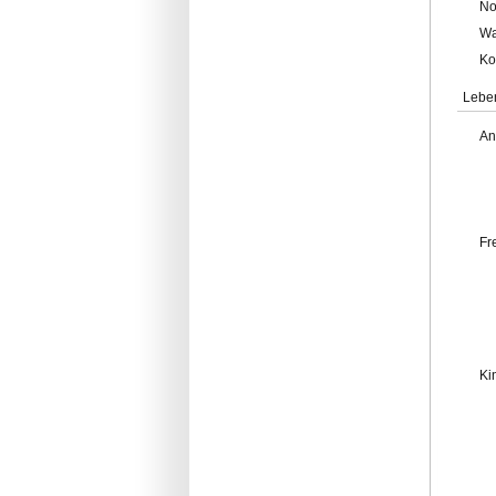
No
Wa
Ko
Lebe
An
Fr
Ki