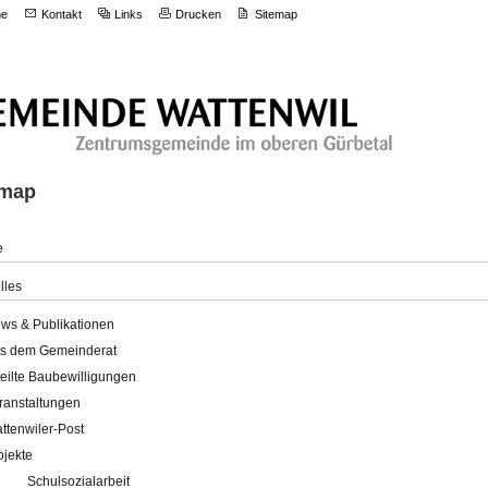
e
Kontakt
Links
Drucken
Sitemap
emap
e
lles
ws & Publikationen
s dem Gemeinderat
teilte Baubewilligungen
ranstaltungen
ttenwiler-Post
ojekte
Schulsozialarbeit