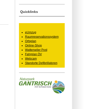
Quicklinks
eUmzug
Raumreservationssystem
Ortsplan
Online-Shop
Wattenwiler Post
Fahrplan ÖV
Webcam
Standorte Defibrillatoren