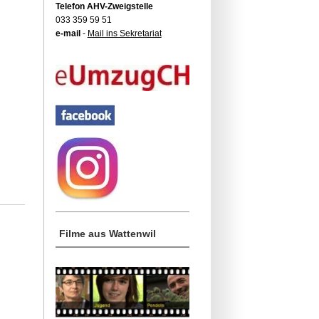
Telefon AHV-Zweigstelle
033 359 59 51
e-mail
-
Mail ins Sekretariat
Filme aus Wattenwil