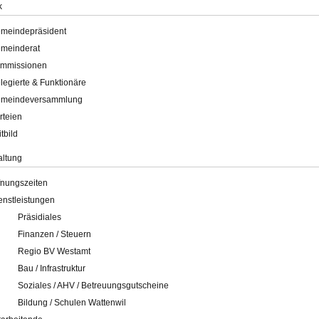
k
meindepräsident
meinderat
mmissionen
legierte & Funktionäre
meindeversammlung
rteien
itbild
altung
fnungszeiten
enstleistungen
Präsidiales
Finanzen / Steuern
Regio BV Westamt
Bau / Infrastruktur
Soziales / AHV / Betreuungsgutscheine
Bildung / Schulen Wattenwil