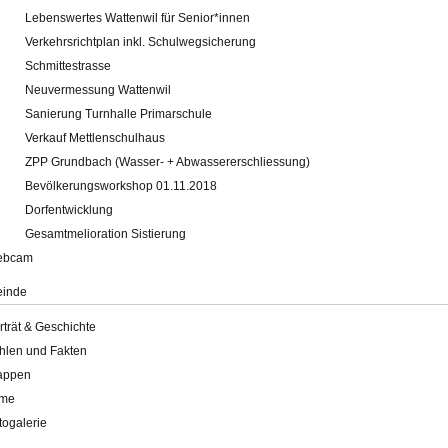
Lebenswertes Wattenwil für Senior*innen
Verkehrsrichtplan inkl. Schulwegsicherung
Schmittestrasse
Neuvermessung Wattenwil
Sanierung Turnhalle Primarschule
Verkauf Mettlenschulhaus
ZPP Grundbach (Wasser- + Abwassererschliessung)
Bevölkerungsworkshop 01.11.2018
Dorfentwicklung
Gesamtmelioration Sistierung
ebcam
inde
rträt & Geschichte
hlen und Fakten
appen
lme
togalerie