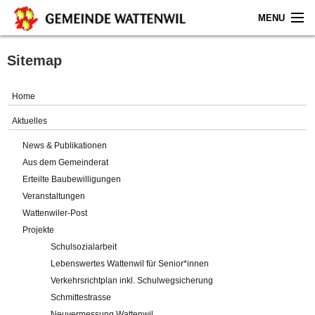
MENU
Home
Sitemap
Aktuelles
Home
Gemeinde
Aktuelles
News & Publikationen
Politik
Aus dem Gemeinderat
Erteilte Baubewilligungen
Verwaltung
Veranstaltungen
Wattenwiler-Post
Online-Service
Projekte
Schulsozialarbeit
Leben
Lebenswertes Wattenwil für Senior*innen
Verkehrsrichtplan inkl. Schulwegsicherung
Impressum
Schmittestrasse
Neuvermessung Wattenwil