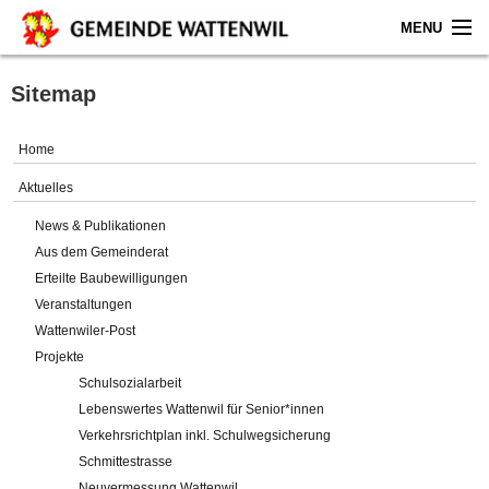
MENU
Home
Sitemap
Aktuelles
Home
Gemeinde
Aktuelles
News & Publikationen
Politik
Aus dem Gemeinderat
Erteilte Baubewilligungen
Verwaltung
Veranstaltungen
Wattenwiler-Post
Online-Service
Projekte
Schulsozialarbeit
Leben
Lebenswertes Wattenwil für Senior*innen
Verkehrsrichtplan inkl. Schulwegsicherung
Impressum
Schmittestrasse
Neuvermessung Wattenwil