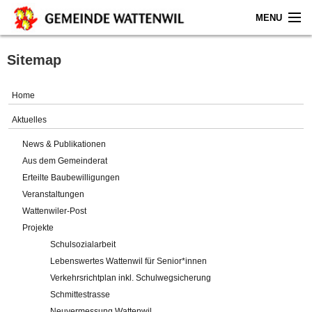
MENU
Home
Sitemap
Aktuelles
Home
Gemeinde
Aktuelles
News & Publikationen
Politik
Aus dem Gemeinderat
Erteilte Baubewilligungen
Verwaltung
Veranstaltungen
Wattenwiler-Post
Online-Service
Projekte
Schulsozialarbeit
Leben
Lebenswertes Wattenwil für Senior*innen
Verkehrsrichtplan inkl. Schulwegsicherung
Impressum
Schmittestrasse
Neuvermessung Wattenwil