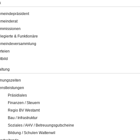
k
meindepräsident
meinderat
mmissionen
legierte & Funktionäre
meindeversammlung
rteien
itbild
altung
fnungszeiten
enstleistungen
Präsidiales
Finanzen / Steuern
Regio BV Westamt
Bau / Infrastruktur
Soziales / AHV / Betreuungsgutscheine
Bildung / Schulen Wattenwil