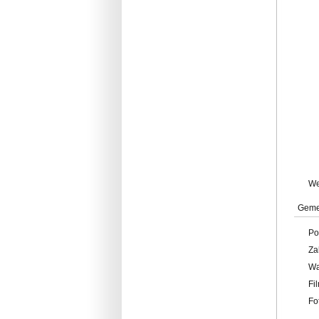
W
Geme
Po
Za
W
Fi
Fo