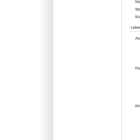
No
Wa
Ko
Lebe
An
Fr
Ki