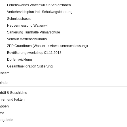
Lebenswertes Wattenwil für Senior*innen
Verkehrsrichtplan inkl. Schulwegsicherung
Schmittestrasse
Neuvermessung Wattenwil
Sanierung Turnhalle Primarschule
Verkauf Mettlenschulhaus
ZPP Grundbach (Wasser- + Abwassererschliessung)
Bevölkerungsworkshop 01.11.2018
Dorfentwicklung
Gesamtmelioration Sistierung
ebcam
inde
rträt & Geschichte
hlen und Fakten
appen
lme
togalerie