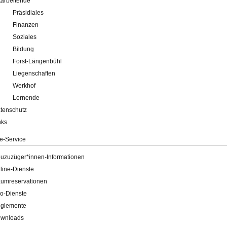
tarbeitende
Präsidiales
Finanzen
Soziales
Bildung
Forst-Längenbühl
Liegenschaften
Werkhof
Lernende
tenschutz
nks
e-Service
uzuzüger*innen-Informationen
line-Dienste
umreservationen
o-Dienste
glemente
wnloads