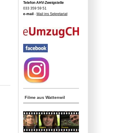
Telefon AHV-Zweigstelle
033 359 59 51
e-mail
-
Mail ins Sekretariat
Filme aus Wattenwil