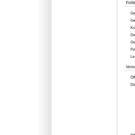
Politi
Ge
Ge
Ko
De
Ge
Pa
Le
Verw
Öf
Di