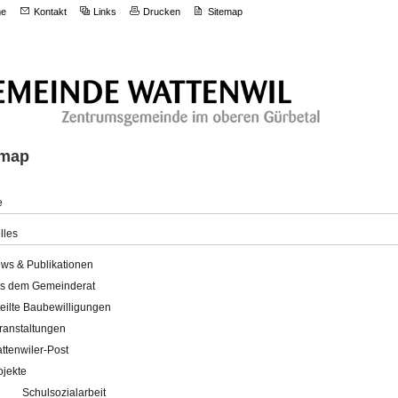
e
Kontakt
Links
Drucken
Sitemap
emap
e
lles
ws & Publikationen
s dem Gemeinderat
teilte Baubewilligungen
ranstaltungen
ttenwiler-Post
ojekte
Schulsozialarbeit