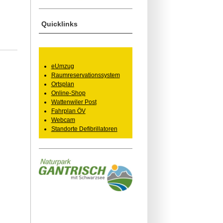
Quicklinks
eUmzug
Raumreservationssystem
Ortsplan
Online-Shop
Wattenwiler Post
Fahrplan ÖV
Webcam
Standorte Defibrillatoren