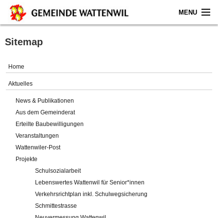
MENU
Home
Sitemap
Aktuelles
Home
Gemeinde
Aktuelles
News & Publikationen
Politik
Aus dem Gemeinderat
Erteilte Baubewilligungen
Verwaltung
Veranstaltungen
Wattenwiler-Post
Online-Service
Projekte
Schulsozialarbeit
Leben
Lebenswertes Wattenwil für Senior*innen
Verkehrsrichtplan inkl. Schulwegsicherung
Impressum
Schmittestrasse
Neuvermessung Wattenwil