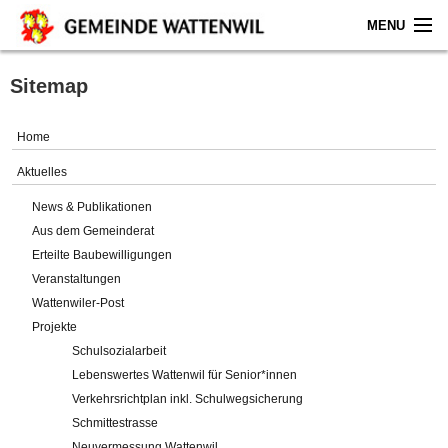
MENU
Home
Sitemap
Aktuelles
Home
Gemeinde
Aktuelles
News & Publikationen
Politik
Aus dem Gemeinderat
Erteilte Baubewilligungen
Verwaltung
Veranstaltungen
Wattenwiler-Post
Online-Service
Projekte
Schulsozialarbeit
Leben
Lebenswertes Wattenwil für Senior*innen
Verkehrsrichtplan inkl. Schulwegsicherung
Impressum
Schmittestrasse
Neuvermessung Wattenwil