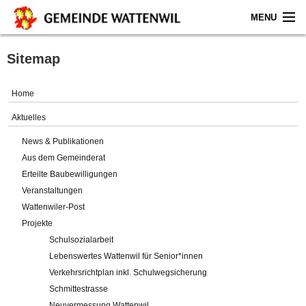
MENU
Home
Sitemap
Aktuelles
Home
Gemeinde
Aktuelles
News & Publikationen
Politik
Aus dem Gemeinderat
Erteilte Baubewilligungen
Verwaltung
Veranstaltungen
Wattenwiler-Post
Online-Service
Projekte
Schulsozialarbeit
Leben
Lebenswertes Wattenwil für Senior*innen
Verkehrsrichtplan inkl. Schulwegsicherung
Impressum
Schmittestrasse
Neuvermessung Wattenwil