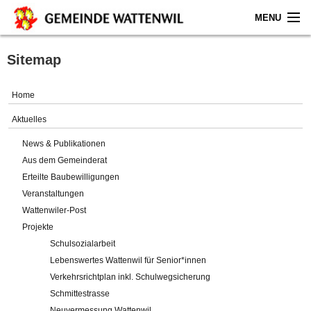
MENU
Home
Sitemap
Aktuelles
Home
Gemeinde
Aktuelles
News & Publikationen
Politik
Aus dem Gemeinderat
Erteilte Baubewilligungen
Verwaltung
Veranstaltungen
Wattenwiler-Post
Online-Service
Projekte
Schulsozialarbeit
Leben
Lebenswertes Wattenwil für Senior*innen
Verkehrsrichtplan inkl. Schulwegsicherung
Impressum
Schmittestrasse
Neuvermessung Wattenwil