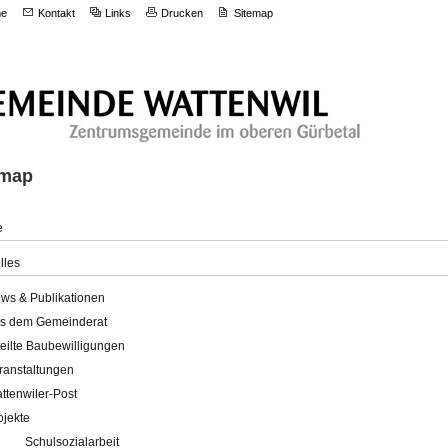
e
Kontakt
Links
Drucken
Sitemap
emap
e
lles
ws & Publikationen
s dem Gemeinderat
teilte Baubewilligungen
ranstaltungen
ttenwiler-Post
ojekte
Schulsozialarbeit