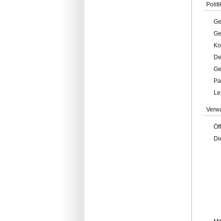
Politi
Ge
Ge
Ko
De
Ge
Pa
Le
Verw
Öf
Di