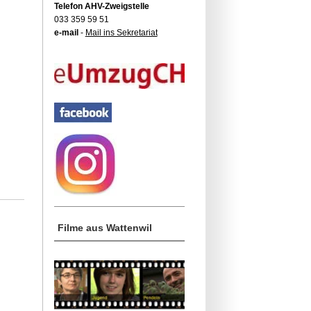
Telefon AHV-Zweigstelle
033 359 59 51
e-mail
-
Mail ins Sekretariat
Filme aus Wattenwil