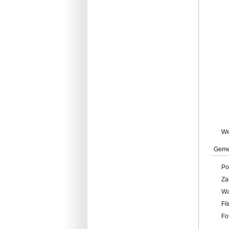
W
Geme
Po
Za
W
Fi
Fo