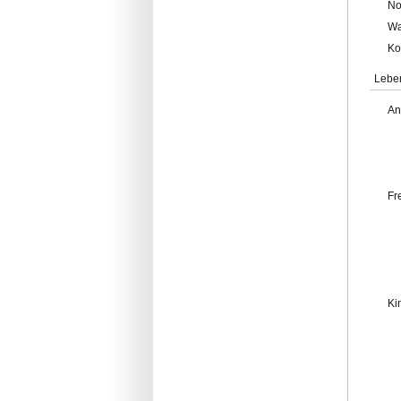
No
Wa
Ko
Lebe
An
Fr
Ki