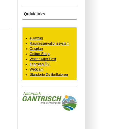
Quicklinks
eUmzug
Raumreservationssystem
Ortsplan
Online-Shop
Wattenwiler Post
Fahrplan ÖV
Webcam
Standorte Defibrillatoren