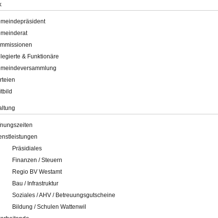
k
meindepräsident
meinderat
mmissionen
legierte & Funktionäre
meindeversammlung
rteien
itbild
altung
fnungszeiten
enstleistungen
Präsidiales
Finanzen / Steuern
Regio BV Westamt
Bau / Infrastruktur
Soziales / AHV / Betreuungsgutscheine
Bildung / Schulen Wattenwil