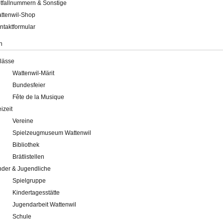
tfallnummern & Sonstige
ttenwil-Shop
ntaktformular
n
lässe
Wattenwil-Märit
Bundesfeier
Fête de la Musique
eizeit
Vereine
Spielzeugmuseum Wattenwil
Bibliothek
Brätlistellen
nder & Jugendliche
Spielgruppe
Kindertagesstätte
Jugendarbeit Wattenwil
Schule