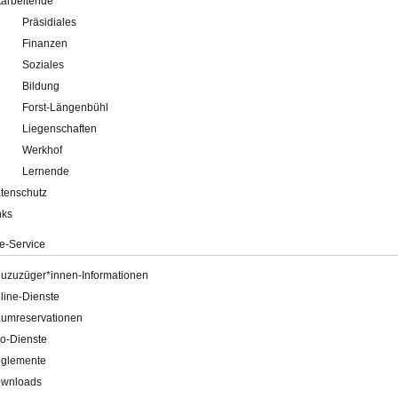
tarbeitende
Präsidiales
Finanzen
Soziales
Bildung
Forst-Längenbühl
Liegenschaften
Werkhof
Lernende
tenschutz
nks
e-Service
uzuzüger*innen-Informationen
line-Dienste
umreservationen
o-Dienste
glemente
wnloads