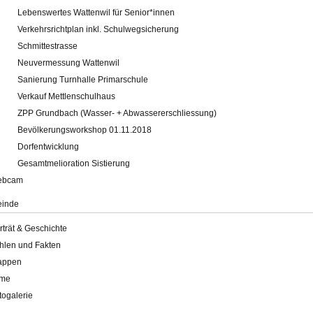
Lebenswertes Wattenwil für Senior*innen
Verkehrsrichtplan inkl. Schulwegsicherung
Schmittestrasse
Neuvermessung Wattenwil
Sanierung Turnhalle Primarschule
Verkauf Mettlenschulhaus
ZPP Grundbach (Wasser- + Abwassererschliessung)
Bevölkerungsworkshop 01.11.2018
Dorfentwicklung
Gesamtmelioration Sistierung
ebcam
inde
rträt & Geschichte
hlen und Fakten
appen
lme
togalerie