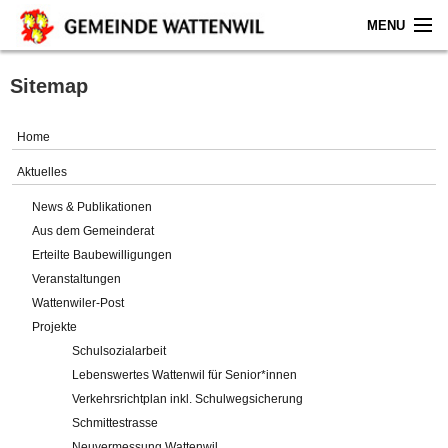
MENU
Home
Sitemap
Aktuelles
Home
Gemeinde
Aktuelles
News & Publikationen
Politik
Aus dem Gemeinderat
Erteilte Baubewilligungen
Verwaltung
Veranstaltungen
Wattenwiler-Post
Online-Service
Projekte
Schulsozialarbeit
Leben
Lebenswertes Wattenwil für Senior*innen
Verkehrsrichtplan inkl. Schulwegsicherung
Impressum
Schmittestrasse
Neuvermessung Wattenwil