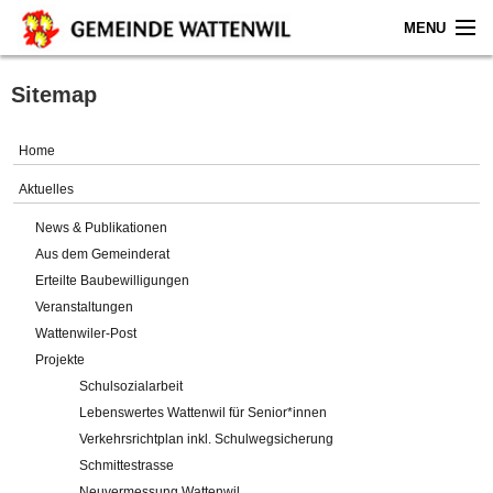
MENU
Home
Sitemap
Aktuelles
Home
Gemeinde
Aktuelles
News & Publikationen
Politik
Aus dem Gemeinderat
Erteilte Baubewilligungen
Verwaltung
Veranstaltungen
Wattenwiler-Post
Online-Service
Projekte
Schulsozialarbeit
Leben
Lebenswertes Wattenwil für Senior*innen
Verkehrsrichtplan inkl. Schulwegsicherung
Impressum
Schmittestrasse
Neuvermessung Wattenwil