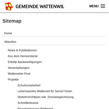
MENU
Home
Sitemap
Aktuelles
Home
Gemeinde
Aktuelles
News & Publikationen
Politik
Aus dem Gemeinderat
Erteilte Baubewilligungen
Verwaltung
Veranstaltungen
Wattenwiler-Post
Online-Service
Projekte
Schulsozialarbeit
Leben
Lebenswertes Wattenwil für Senior*innen
Verkehrsrichtplan inkl. Schulwegsicherung
Impressum
Schmittestrasse
Neuvermessung Wattenwil