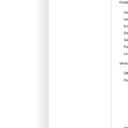
Politi
Ge
Ge
Ko
De
Ge
Pa
Le
Verw
Öf
Di