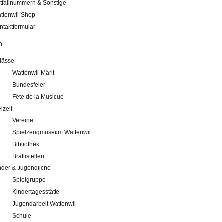
tfallnummern & Sonstige
ttenwil-Shop
ntaktformular
n
lässe
Wattenwil-Märit
Bundesfeier
Fête de la Musique
eizeit
Vereine
Spielzeugmuseum Wattenwil
Bibliothek
Brätlistellen
nder & Jugendliche
Spielgruppe
Kindertagesstätte
Jugendarbeit Wattenwil
Schule