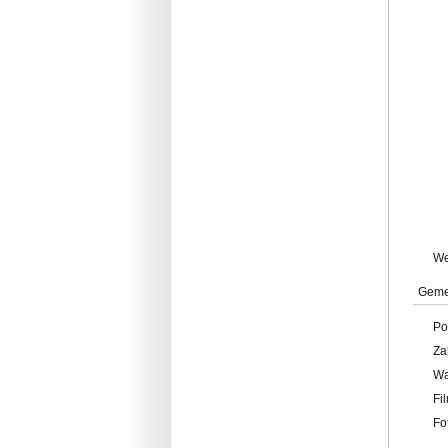
W
Geme
Po
Za
W
Fi
Fo