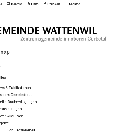
e
Kontakt
Links
Drucken
Sitemap
emap
e
lles
ws & Publikationen
s dem Gemeinderat
teilte Baubewilligungen
ranstaltungen
ttenwiler-Post
ojekte
Schulsozialarbeit