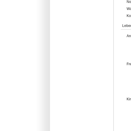
No
Wa
Ko
Lebe
An
Fr
Ki