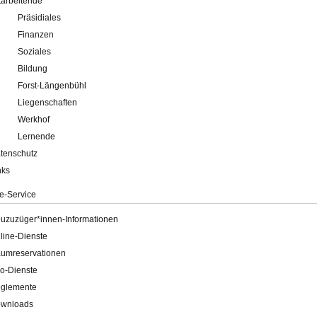
tarbeitende
Präsidiales
Finanzen
Soziales
Bildung
Forst-Längenbühl
Liegenschaften
Werkhof
Lernende
tenschutz
nks
e-Service
uzuzüger*innen-Informationen
line-Dienste
umreservationen
o-Dienste
glemente
wnloads