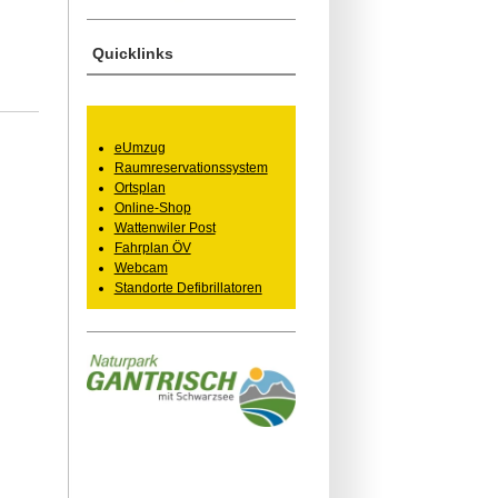
Quicklinks
eUmzug
Raumreservationssystem
Ortsplan
Online-Shop
Wattenwiler Post
Fahrplan ÖV
Webcam
Standorte Defibrillatoren