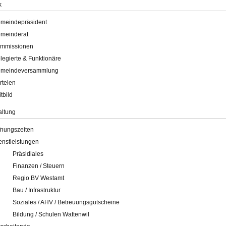
k
meindepräsident
meinderat
mmissionen
legierte & Funktionäre
meindeversammlung
rteien
itbild
altung
fnungszeiten
enstleistungen
Präsidiales
Finanzen / Steuern
Regio BV Westamt
Bau / Infrastruktur
Soziales / AHV / Betreuungsgutscheine
Bildung / Schulen Wattenwil