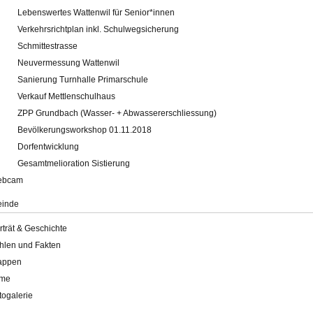
Lebenswertes Wattenwil für Senior*innen
Verkehrsrichtplan inkl. Schulwegsicherung
Schmittestrasse
Neuvermessung Wattenwil
Sanierung Turnhalle Primarschule
Verkauf Mettlenschulhaus
ZPP Grundbach (Wasser- + Abwassererschliessung)
Bevölkerungsworkshop 01.11.2018
Dorfentwicklung
Gesamtmelioration Sistierung
ebcam
inde
rträt & Geschichte
hlen und Fakten
appen
lme
togalerie