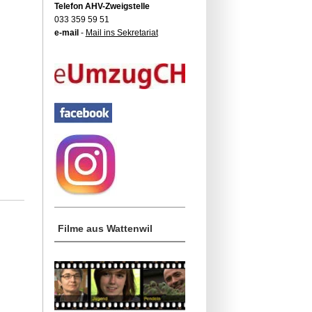
Telefon AHV-Zweigstelle
033 359 59 51
e-mail
-
Mail ins Sekretariat
Filme aus Wattenwil