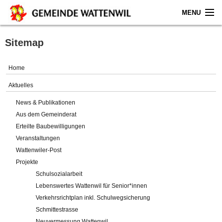
MENU
Home
Sitemap
Aktuelles
Home
Gemeinde
Aktuelles
News & Publikationen
Politik
Aus dem Gemeinderat
Erteilte Baubewilligungen
Verwaltung
Veranstaltungen
Wattenwiler-Post
Online-Service
Projekte
Schulsozialarbeit
Leben
Lebenswertes Wattenwil für Senior*innen
Verkehrsrichtplan inkl. Schulwegsicherung
Impressum
Schmittestrasse
Neuvermessung Wattenwil