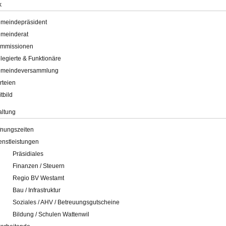
k
meindepräsident
meinderat
mmissionen
legierte & Funktionäre
meindeversammlung
rteien
itbild
altung
fnungszeiten
enstleistungen
Präsidiales
Finanzen / Steuern
Regio BV Westamt
Bau / Infrastruktur
Soziales / AHV / Betreuungsgutscheine
Bildung / Schulen Wattenwil