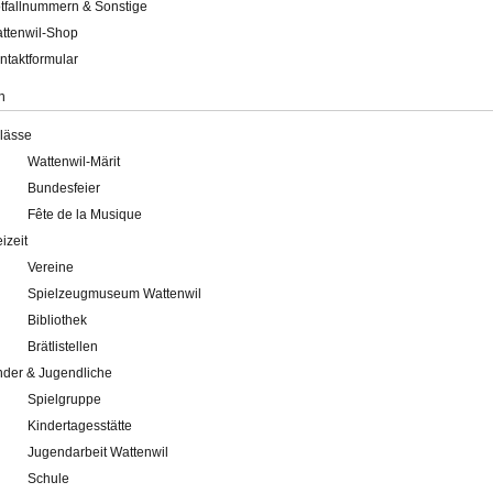
tfallnummern & Sonstige
ttenwil-Shop
ntaktformular
n
lässe
Wattenwil-Märit
Bundesfeier
Fête de la Musique
eizeit
Vereine
Spielzeugmuseum Wattenwil
Bibliothek
Brätlistellen
nder & Jugendliche
Spielgruppe
Kindertagesstätte
Jugendarbeit Wattenwil
Schule