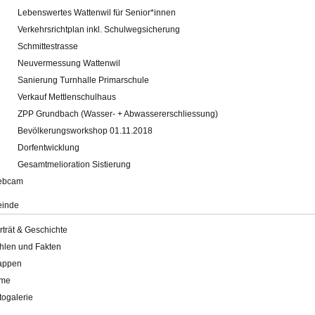
Lebenswertes Wattenwil für Senior*innen
Verkehrsrichtplan inkl. Schulwegsicherung
Schmittestrasse
Neuvermessung Wattenwil
Sanierung Turnhalle Primarschule
Verkauf Mettlenschulhaus
ZPP Grundbach (Wasser- + Abwassererschliessung)
Bevölkerungsworkshop 01.11.2018
Dorfentwicklung
Gesamtmelioration Sistierung
ebcam
inde
rträt & Geschichte
hlen und Fakten
appen
lme
togalerie