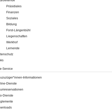
tarbeitende
Präsidiales
Finanzen
Soziales
Bildung
Forst-Längenbühl
Liegenschaften
Werkhof
Lernende
tenschutz
nks
e-Service
uzuzüger*innen-Informationen
line-Dienste
umreservationen
o-Dienste
glemente
wnloads