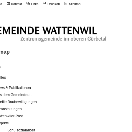
e
Kontakt
Links
Drucken
Sitemap
emap
e
lles
ws & Publikationen
s dem Gemeinderat
teilte Baubewilligungen
ranstaltungen
ttenwiler-Post
ojekte
Schulsozialarbeit