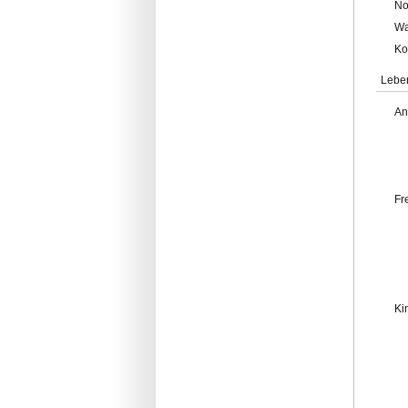
No
Wa
Ko
Lebe
An
Fr
Ki