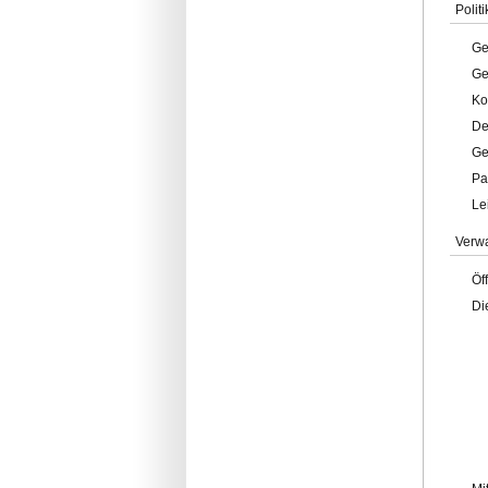
Politi
Ge
Ge
Ko
De
Ge
Pa
Le
Verw
Öf
Di