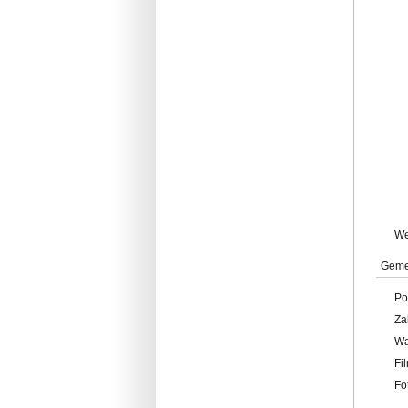
W
Geme
Po
Za
W
Fi
Fo