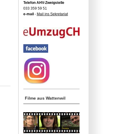
Telefon AHV-Zweigstelle
033 359 59 51
e-mail
-
Mail ins Sekretariat
Filme aus Wattenwil