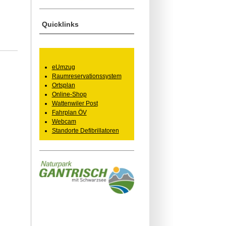
Quicklinks
eUmzug
Raumreservationssystem
Ortsplan
Online-Shop
Wattenwiler Post
Fahrplan ÖV
Webcam
Standorte Defibrillatoren