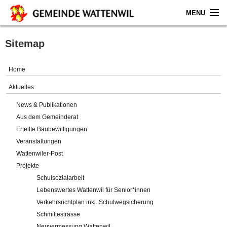
MENU
Home
Sitemap
Aktuelles
Home
Gemeinde
Aktuelles
News & Publikationen
Politik
Aus dem Gemeinderat
Erteilte Baubewilligungen
Verwaltung
Veranstaltungen
Wattenwiler-Post
Online-Service
Projekte
Schulsozialarbeit
Leben
Lebenswertes Wattenwil für Senior*innen
Verkehrsrichtplan inkl. Schulwegsicherung
Impressum
Schmittestrasse
Neuvermessung Wattenwil