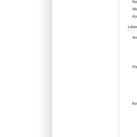
No
Wa
Ko
Lebe
An
Fr
Ki