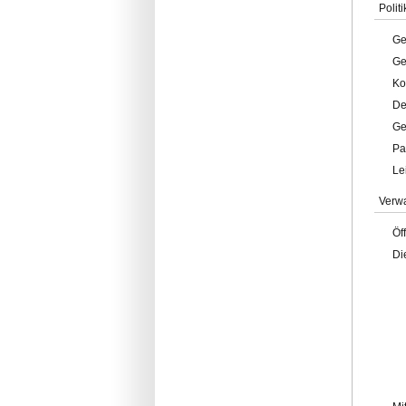
Politi
Ge
Ge
Ko
De
Ge
Pa
Le
Verw
Öf
Di