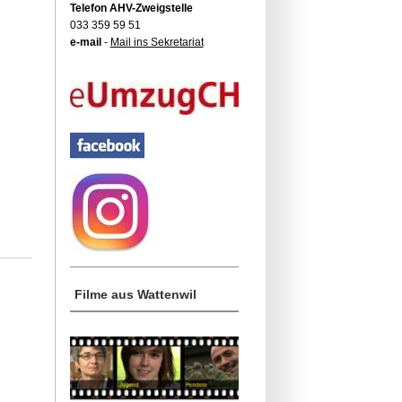
Telefon AHV-Zweigstelle
033 359 59 51
e-mail
-
Mail ins Sekretariat
Filme aus Wattenwil