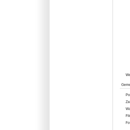
W
Geme
Po
Za
W
Fi
Fo