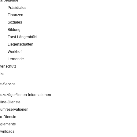
tarbeitende
Präsidiales
Finanzen
Soziales
Bildung
Forst-Längenbühl
Liegenschaften
Werkhof
Lernende
tenschutz
nks
e-Service
uzuzüger*innen-Informationen
line-Dienste
umreservationen
o-Dienste
glemente
wnloads