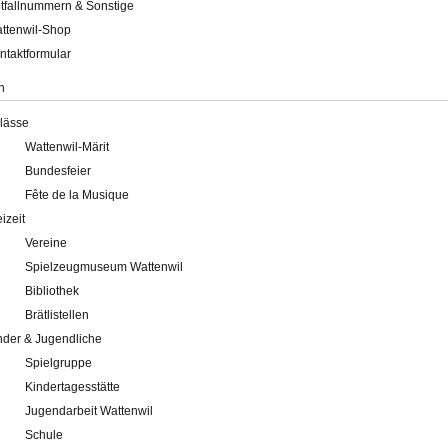
tfallnummern & Sonstige
ttenwil-Shop
ntaktformular
n
lässe
Wattenwil-Märit
Bundesfeier
Fête de la Musique
eizeit
Vereine
Spielzeugmuseum Wattenwil
Bibliothek
Brätlistellen
nder & Jugendliche
Spielgruppe
Kindertagesstätte
Jugendarbeit Wattenwil
Schule