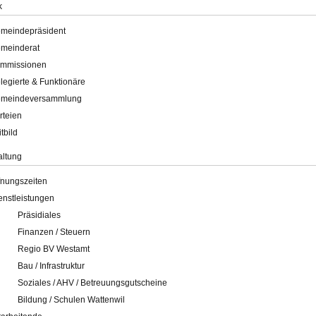
k
meindepräsident
meinderat
mmissionen
legierte & Funktionäre
meindeversammlung
rteien
itbild
altung
fnungszeiten
enstleistungen
Präsidiales
Finanzen / Steuern
Regio BV Westamt
Bau / Infrastruktur
Soziales / AHV / Betreuungsgutscheine
Bildung / Schulen Wattenwil