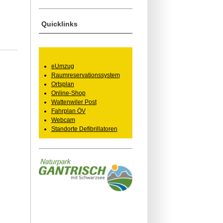
Quicklinks
eUmzug
Raumreservationssystem
Ortsplan
Online-Shop
Wattenwiler Post
Fahrplan ÖV
Webcam
Standorte Defibrillatoren