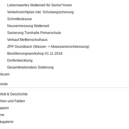
Lebenswertes Wattenwil für Senior*innen
Verkehrsrichtplan inkl. Schulwegsicherung
Schmittestrasse
Neuvermessung Wattenwil
Sanierung Turnhalle Primarschule
Verkauf Mettlenschulhaus
ZPP Grundbach (Wasser- + Abwassererschliessung)
Bevölkerungsworkshop 01.11.2018
Dorfentwicklung
Gesamtmelioration Sistierung
ebcam
inde
rträt & Geschichte
hlen und Fakten
appen
lme
togalerie