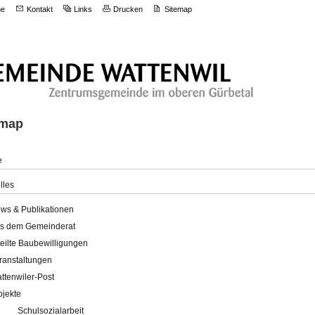
e
Kontakt
Links
Drucken
Sitemap
emap
e
lles
ws & Publikationen
s dem Gemeinderat
teilte Baubewilligungen
ranstaltungen
ttenwiler-Post
ojekte
Schulsozialarbeit