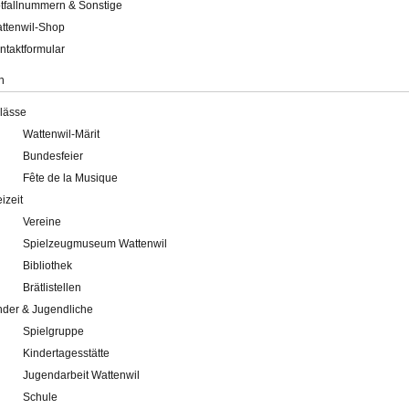
tfallnummern & Sonstige
ttenwil-Shop
ntaktformular
n
lässe
Wattenwil-Märit
Bundesfeier
Fête de la Musique
eizeit
Vereine
Spielzeugmuseum Wattenwil
Bibliothek
Brätlistellen
nder & Jugendliche
Spielgruppe
Kindertagesstätte
Jugendarbeit Wattenwil
Schule