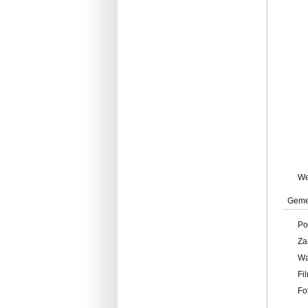
W
Geme
Po
Za
W
Fi
Fo