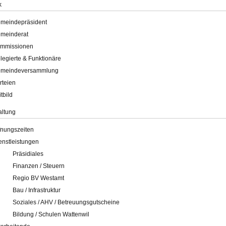
k
meindepräsident
meinderat
mmissionen
legierte & Funktionäre
meindeversammlung
rteien
itbild
altung
fnungszeiten
enstleistungen
Präsidiales
Finanzen / Steuern
Regio BV Westamt
Bau / Infrastruktur
Soziales / AHV / Betreuungsgutscheine
Bildung / Schulen Wattenwil