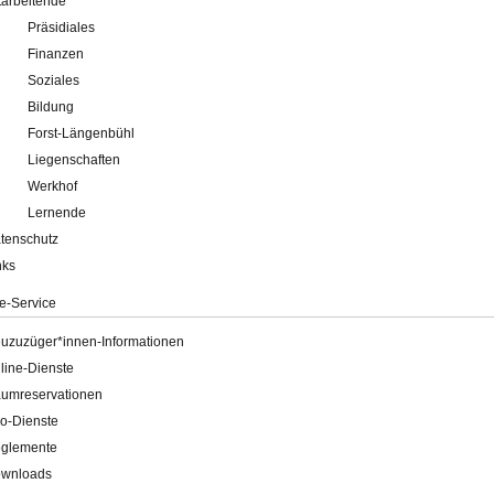
tarbeitende
Präsidiales
Finanzen
Soziales
Bildung
Forst-Längenbühl
Liegenschaften
Werkhof
Lernende
tenschutz
nks
e-Service
uzuzüger*innen-Informationen
line-Dienste
umreservationen
o-Dienste
glemente
wnloads