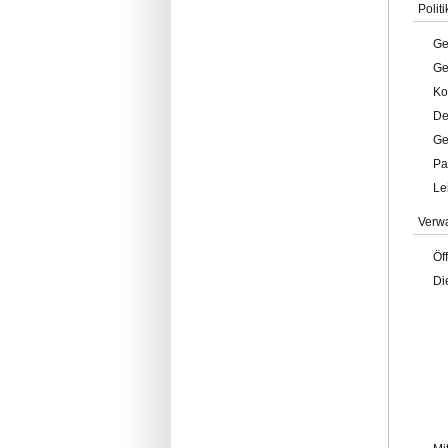
Politi
Ge
Ge
Ko
De
Ge
Pa
Le
Verw
Öf
Di