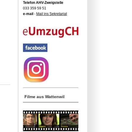
Telefon AHV-Zweigstelle
033 359 59 51
e-mail
-
Mail ins Sekretariat
Filme aus Wattenwil