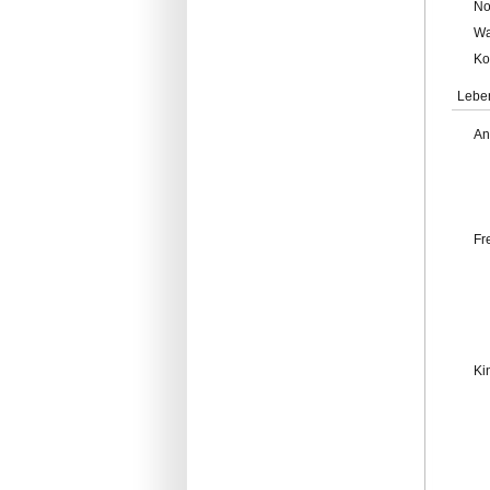
No
Wa
Ko
Lebe
An
Fr
Ki