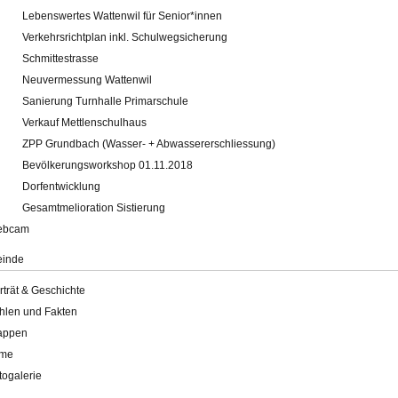
Lebenswertes Wattenwil für Senior*innen
Verkehrsrichtplan inkl. Schulwegsicherung
Schmittestrasse
Neuvermessung Wattenwil
Sanierung Turnhalle Primarschule
Verkauf Mettlenschulhaus
ZPP Grundbach (Wasser- + Abwassererschliessung)
Bevölkerungsworkshop 01.11.2018
Dorfentwicklung
Gesamtmelioration Sistierung
ebcam
inde
rträt & Geschichte
hlen und Fakten
appen
lme
togalerie