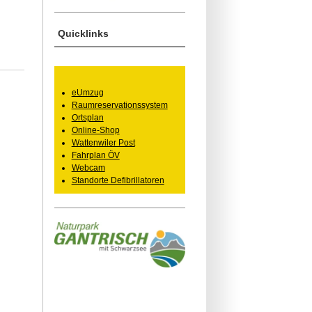
Quicklinks
eUmzug
Raumreservationssystem
Ortsplan
Online-Shop
Wattenwiler Post
Fahrplan ÖV
Webcam
Standorte Defibrillatoren