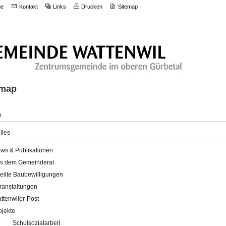
e
Kontakt
Links
Drucken
Sitemap
emap
e
lles
ws & Publikationen
s dem Gemeinderat
teilte Baubewilligungen
ranstaltungen
ttenwiler-Post
ojekte
Schulsozialarbeit