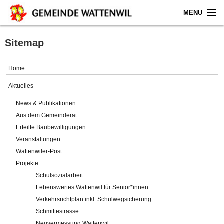
MENU
Home
Sitemap
Aktuelles
Home
Gemeinde
Aktuelles
News & Publikationen
Politik
Aus dem Gemeinderat
Erteilte Baubewilligungen
Verwaltung
Veranstaltungen
Wattenwiler-Post
Online-Service
Projekte
Schulsozialarbeit
Leben
Lebenswertes Wattenwil für Senior*innen
Verkehrsrichtplan inkl. Schulwegsicherung
Impressum
Schmittestrasse
Neuvermessung Wattenwil