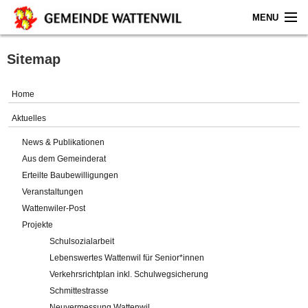
MENU
Home
Sitemap
Aktuelles
Home
Gemeinde
Aktuelles
News & Publikationen
Politik
Aus dem Gemeinderat
Erteilte Baubewilligungen
Verwaltung
Veranstaltungen
Wattenwiler-Post
Online-Service
Projekte
Schulsozialarbeit
Leben
Lebenswertes Wattenwil für Senior*innen
Verkehrsrichtplan inkl. Schulwegsicherung
Impressum
Schmittestrasse
Neuvermessung Wattenwil