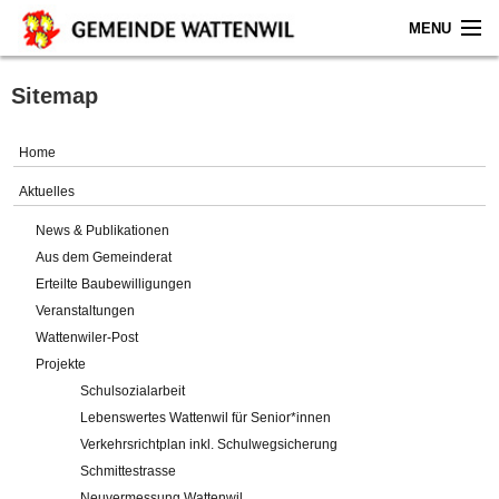
MENU
Home
Sitemap
Aktuelles
Home
Gemeinde
Aktuelles
News & Publikationen
Politik
Aus dem Gemeinderat
Erteilte Baubewilligungen
Verwaltung
Veranstaltungen
Wattenwiler-Post
Online-Service
Projekte
Schulsozialarbeit
Leben
Lebenswertes Wattenwil für Senior*innen
Verkehrsrichtplan inkl. Schulwegsicherung
Impressum
Schmittestrasse
Neuvermessung Wattenwil