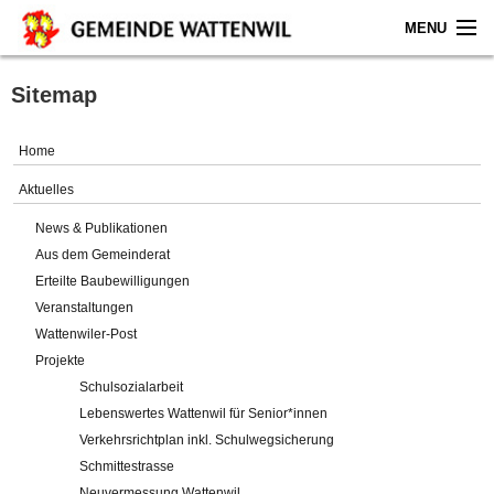
MENU
Home
Sitemap
Aktuelles
Home
Gemeinde
Aktuelles
News & Publikationen
Politik
Aus dem Gemeinderat
Erteilte Baubewilligungen
Verwaltung
Veranstaltungen
Wattenwiler-Post
Online-Service
Projekte
Schulsozialarbeit
Leben
Lebenswertes Wattenwil für Senior*innen
Verkehrsrichtplan inkl. Schulwegsicherung
Impressum
Schmittestrasse
Neuvermessung Wattenwil